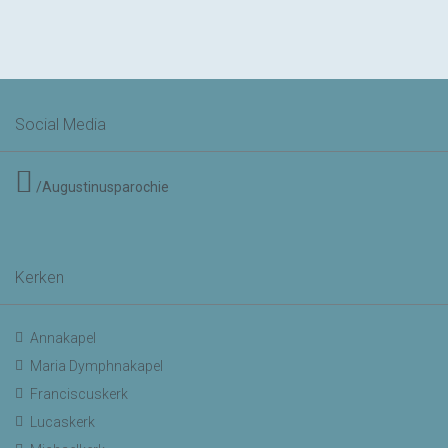
Social Media
/Augustinusparochie
Kerken
Annakapel
Maria Dymphnakapel
Franciscuskerk
Lucaskerk