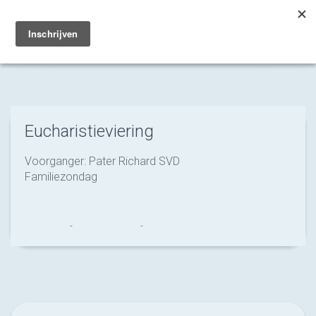
Toggle
navigation
Eucharistieviering
Voorganger: Pater Richard SVD
Familiezondag
Franciscus
-
16 januari 2026
-
No Comments