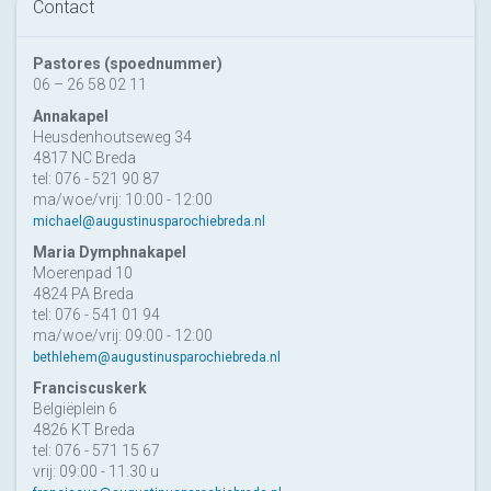
Contact
Pastores (spoednummer)
06 – 26 58 02 11
Annakapel
Heusdenhoutseweg 34
4817 NC Breda
tel: 076 - 521 90 87
ma/woe/vrij: 10:00 - 12:00
michael@augustinusparochiebreda.nl
Maria Dymphnakapel
Moerenpad 10
4824 PA Breda
tel: 076 - 541 01 94
ma/woe/vrij: 09:00 - 12:00
bethlehem@augustinusparochiebreda.nl
Franciscuskerk
Belgiëplein 6
4826 KT Breda
tel: 076 - 571 15 67
vrij: 09:00 - 11.30 u