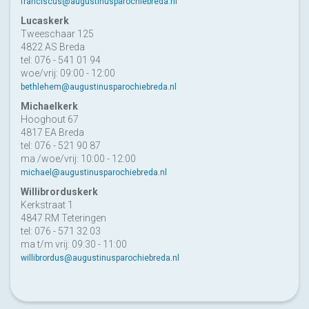
franciscus@augustinusparochiebreda.nl
Lucaskerk
Tweeschaar 125
4822 AS Breda
tel: 076 - 541 01 94
woe/vrij: 09:00 - 12:00
bethlehem@augustinusparochiebreda.nl
Michaelkerk
Hooghout 67
4817 EA Breda
tel: 076 - 521 90 87
ma /woe/vrij: 10:00 - 12:00
michael@augustinusparochiebreda.nl
Willibrorduskerk
Kerkstraat 1
4847 RM Teteringen
tel: 076 - 571 32 03
ma t/m vrij: 09:30 - 11:00
willibrordus@augustinusparochiebreda.nl