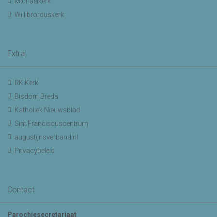
Michaelkerk
Willibrorduskerk
Extra
RK Kerk
Bisdom Breda
Katholiek Nieuwsblad
Sint Franciscuscentrum
augustijnsverband.nl
Privacybeleid
Contact
Parochiesecretariaat