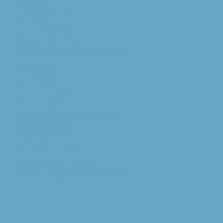
Lucaskerk
Tweeschaar 125
4822 AS Breda
tel: 076 - 541 01 94
woe/vrij: 09:00 - 12:00
bethlehem@augustinusparochiebreda.nl
Michaelkerk
Hooghout 67
4817 EA Breda
tel: 076 - 521 90 87
ma /woe/vrij: 10:00 - 12:00
michael@augustinusparochiebreda.nl
Willibrorduskerk
Kerkstraat 1
4847 RM Teteringen
tel: 076 - 571 32 03
ma t/m vrij: 09:30 - 11:00
willibrordus@augustinusparochiebreda.nl