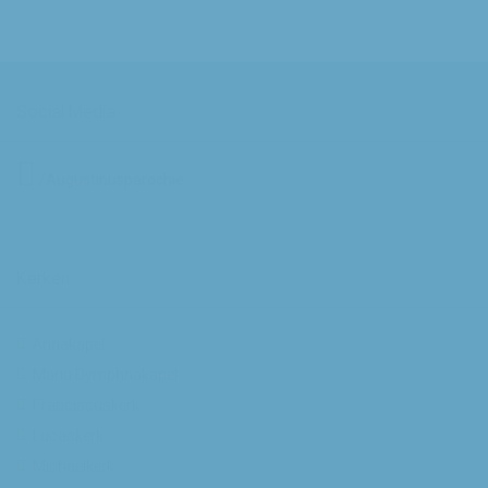
Social Media
/Augustinusparochie
Kerken
Annakapel
Maria Dymphnakapel
Franciscuskerk
Lucaskerk
Michaelkerk