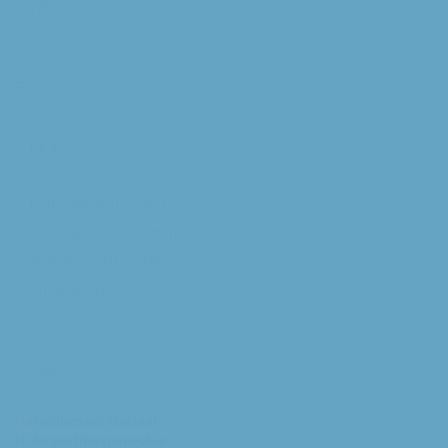
Willibrorduskerk
Extra
RK Kerk
Bisdom Breda
Katholiek Nieuwsblad
Sint Franciscuscentrum
augustijnsverband.nl
Privacybeleid
Contact
Parochiesecretariaat
H. Augustinusparochie: