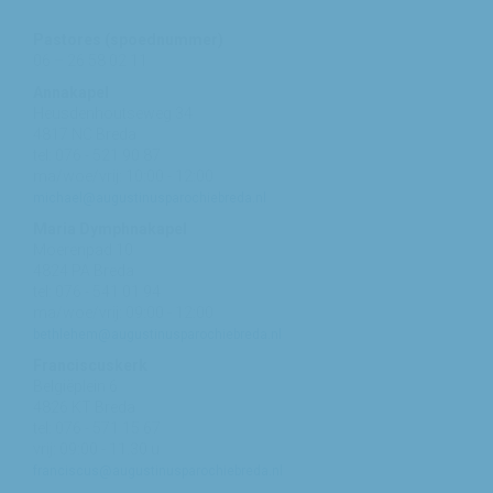
Pastores (spoednummer)
06 – 26 58 02 11
Annakapel
Heusdenhoutseweg 34
4817 NC Breda
tel: 076 - 521 90 87
ma/woe/vrij: 10:00 - 12:00
michael@augustinusparochiebreda.nl
Maria Dymphnakapel
Moerenpad 10
4824 PA Breda
tel: 076 - 541 01 94
ma/woe/vrij: 09:00 - 12:00
bethlehem@augustinusparochiebreda.nl
Franciscuskerk
Belgiëplein 6
4826 KT Breda
tel: 076 - 571 15 67
vrij: 09:00 - 11.30 u
franciscus@augustinusparochiebreda.nl