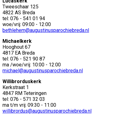
Lucaskerk
Tweeschaar 125
4822 AS Breda
tel: 076 - 541 01 94
woe/vrij: 09:00 - 12:00
bethlehem@augustinusparochiebreda.nl
Michaelkerk
Hooghout 67
4817 EA Breda
tel: 076 - 521 90 87
ma /woe/vrij: 10:00 - 12:00
michael@augustinusparochiebreda.nl
Willibrorduskerk
Kerkstraat 1
4847 RM Teteringen
tel: 076 - 571 32 03
ma t/m vrij: 09:30 - 11:00
willibrordus@augustinusparochiebreda.nl