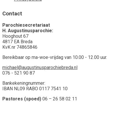
Contact
Parochiesecretariaat
H. Augustinusparochie:
Hooghout 67
4817 EA Breda
KvK nr 74865846
Bereikbaar op ma-woe-vrijdag van 10.00 - 12.00 uur.
michael@augustinusparochiebreda.nl
076 - 521 90 87
Bankekeningnummer:
IBAN NL09 RABO 0117 7541 10
Pastores (spoed)
06 – 26 58 02 11