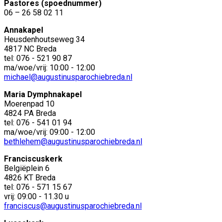
Pastores (spoednummer)
06 – 26 58 02 11
Annakapel
Heusdenhoutseweg 34
4817 NC Breda
tel: 076 - 521 90 87
ma/woe/vrij: 10:00 - 12:00
michael@augustinusparochiebreda.nl
Maria Dymphnakapel
Moerenpad 10
4824 PA Breda
tel: 076 - 541 01 94
ma/woe/vrij: 09:00 - 12:00
bethlehem@augustinusparochiebreda.nl
Franciscuskerk
Belgiëplein 6
4826 KT Breda
tel: 076 - 571 15 67
vrij: 09:00 - 11.30 u
franciscus@augustinusparochiebreda.nl