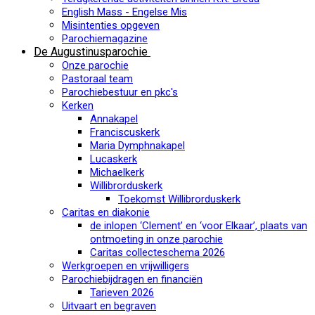
English Mass - Engelse Mis
Misintenties opgeven
Parochiemagazine
De Augustinusparochie
Onze parochie
Pastoraal team
Parochiebestuur en pkc's
Kerken
Annakapel
Franciscuskerk
Maria Dymphnakapel
Lucaskerk
Michaelkerk
Willibrorduskerk
Toekomst Willibrorduskerk
Caritas en diakonie
de inlopen ‘Clement’ en ‘voor Elkaar’, plaats van
ontmoeting in onze parochie
Caritas collecteschema 2026
Werkgroepen en vrijwilligers
Parochiebijdragen en financiën
Tarieven 2026
Uitvaart en begraven