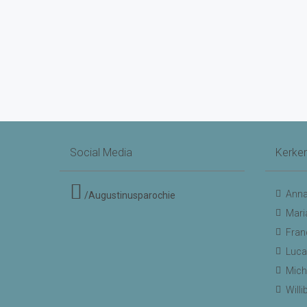
Social Media
Kerke
Anna
/Augustinusparochie
Mari
Fran
Luca
Mich
Will