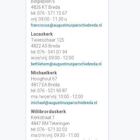
Belgiëplein 6
4826 KT Breda
tel: 076 - 571 15 67
vrij: 09:00 - 11.30 u
franciscus@augustinusparochiebreda.nl
Lucaskerk
Tweeschaar 125
4822 AS Breda
tel: 076 - 541 01 94
woe/vrij: 09:00 - 12:00
bethlehem@augustinusparochiebreda.nl
Michaelkerk
Hooghout 67
4817 EA Breda
tel: 076 - 521 90 87
ma /woe/vrij: 10:00 - 12:00
michael@augustinusparochiebreda.nl
Willibrorduskerk
Kerkstraat 1
4847 RM Teteringen
tel: 076 - 571 32 03
ma t/m vrij: 09:30 - 11:00