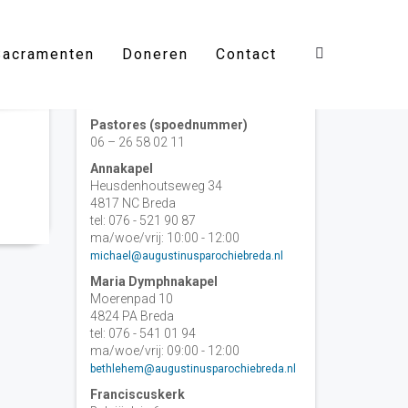
Sacramenten
Doneren
Contact
Contact
Pastores (spoednummer)
06 – 26 58 02 11
Annakapel
Heusdenhoutseweg 34
4817 NC Breda
tel: 076 - 521 90 87
ma/woe/vrij: 10:00 - 12:00
michael@augustinusparochiebreda.nl
Maria Dymphnakapel
Moerenpad 10
4824 PA Breda
tel: 076 - 541 01 94
ma/woe/vrij: 09:00 - 12:00
bethlehem@augustinusparochiebreda.nl
Franciscuskerk