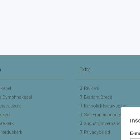
n
Extra
kapel
RK Kerk
a Dymphnakapel
Bisdom Breda
ciscuskerk
Katholiek Nieuwsblad
skerk
Sint Franciscuscentrum
aelkerk
augustijnsverband.nl
ibrorduskerk
Privacybeleid