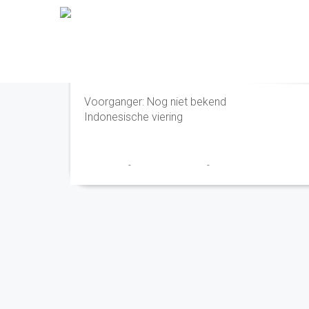
Eucharistieviering
Voorganger: Nog niet bekend
Indonesische viering
Franciscus
-
16 december 2025
-
No Comments