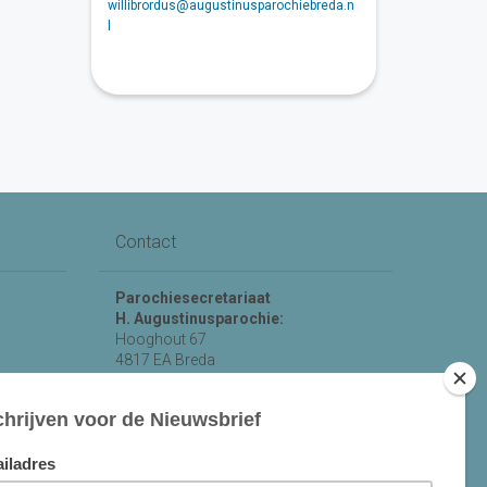
willibrordus@augustinusparochiebreda.n
l
Contact
Parochiesecretariaat
H. Augustinusparochie:
Hooghout 67
4817 EA Breda
KvK nr 74865846
Bereikbaar op ma-woe-vrijdag van
10.00 - 12.00 uur.
michael@augustinusparochiebreda.nl
076 - 521 90 87