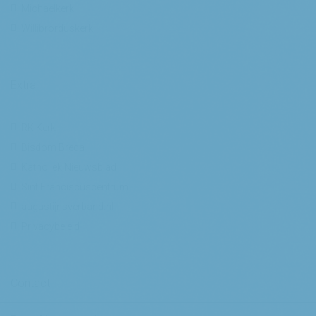
Michaelkerk
Willibrorduskerk
Extra
RK Kerk
Bisdom Breda
Katholiek Nieuwsblad
Sint Franciscuscentrum
augustijnsverband.nl
Privacybeleid
Contact