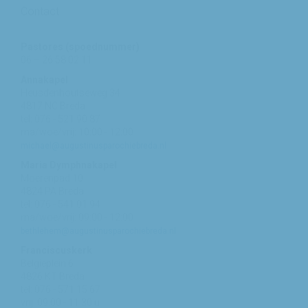
Contact
Pastores (spoednummer)
06 – 26 58 02 11
Annakapel
Heusdenhoutseweg 34
4817 NC Breda
tel: 076 - 521 90 87
ma/woe/vrij: 10:00 - 12:00
michael@augustinusparochiebreda.nl
Maria Dymphnakapel
Moerenpad 10
4824 PA Breda
tel: 076 - 541 01 94
ma/woe/vrij: 09:00 - 12:00
bethlehem@augustinusparochiebreda.nl
Franciscuskerk
Belgiëplein 6
4826 KT Breda
tel: 076 - 571 15 67
vrij: 09:00 - 11.30 u