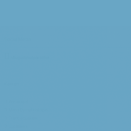
Social Media
/Augustinusparochie
Kerken
Annakapel
Maria Dymphnakapel
Franciscuskerk
Lucaskerk