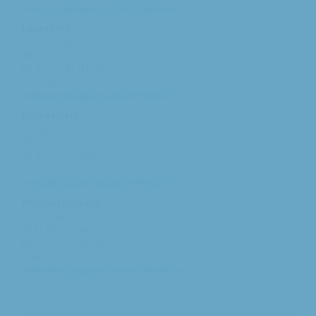
franciscus@augustinusparochiebreda.nl
Lucaskerk
Tweeschaar 125
4822 AS Breda
tel: 076 - 541 01 94
woe/vrij: 09:00 - 12:00
bethlehem@augustinusparochiebreda.nl
Michaelkerk
Hooghout 67
4817 EA Breda
tel: 076 - 521 90 87
ma /woe/vrij: 10:00 - 12:00
michael@augustinusparochiebreda.nl
Willibrorduskerk
Kerkstraat 1
4847 RM Teteringen
tel: 076 - 571 32 03
ma t/m vrij: 09:30 - 11:00
willibrordus@augustinusparochiebreda.nl