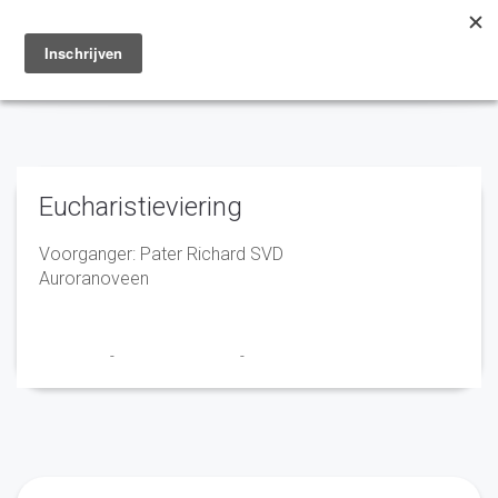
Toggle
navigation
Eucharistieviering
Voorganger: Pater Richard SVD
Auroranoveen
Franciscus
-
28 november 2025
-
No Comments