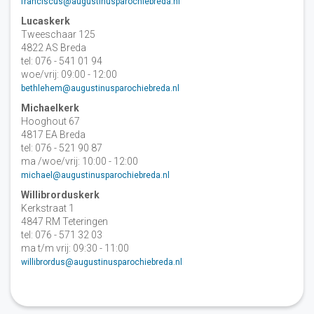
franciscus@augustinusparochiebreda.nl
Lucaskerk
Tweeschaar 125
4822 AS Breda
tel: 076 - 541 01 94
woe/vrij: 09:00 - 12:00
bethlehem@augustinusparochiebreda.nl
Michaelkerk
Hooghout 67
4817 EA Breda
tel: 076 - 521 90 87
ma /woe/vrij: 10:00 - 12:00
michael@augustinusparochiebreda.nl
Willibrorduskerk
Kerkstraat 1
4847 RM Teteringen
tel: 076 - 571 32 03
ma t/m vrij: 09:30 - 11:00
willibrordus@augustinusparochiebreda.nl