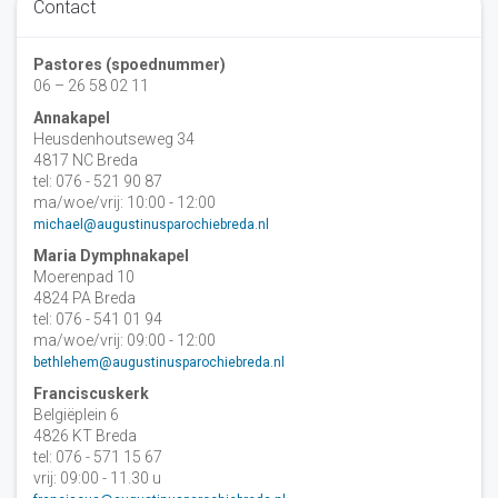
Contact
Pastores (spoednummer)
06 – 26 58 02 11
Annakapel
Heusdenhoutseweg 34
4817 NC Breda
tel: 076 - 521 90 87
ma/woe/vrij: 10:00 - 12:00
michael@augustinusparochiebreda.nl
Maria Dymphnakapel
Moerenpad 10
4824 PA Breda
tel: 076 - 541 01 94
ma/woe/vrij: 09:00 - 12:00
bethlehem@augustinusparochiebreda.nl
Franciscuskerk
Belgiëplein 6
4826 KT Breda
tel: 076 - 571 15 67
vrij: 09:00 - 11.30 u