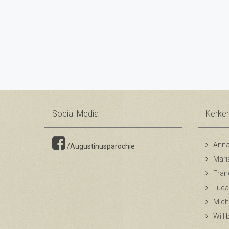
Social Media
Kerke
Anna
/Augustinusparochie
Mari
Fran
Luca
Mich
Will