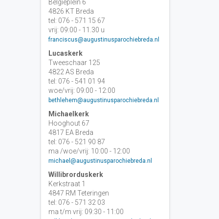
Belgiëplein 6
4826 KT Breda
tel: 076 - 571 15 67
vrij: 09:00 - 11.30 u
franciscus@augustinusparochiebreda.nl
Lucaskerk
Tweeschaar 125
4822 AS Breda
tel: 076 - 541 01 94
woe/vrij: 09:00 - 12:00
bethlehem@augustinusparochiebreda.nl
Michaelkerk
Hooghout 67
4817 EA Breda
tel: 076 - 521 90 87
ma /woe/vrij: 10:00 - 12:00
michael@augustinusparochiebreda.nl
Willibrorduskerk
Kerkstraat 1
4847 RM Teteringen
tel: 076 - 571 32 03
ma t/m vrij: 09:30 - 11:00