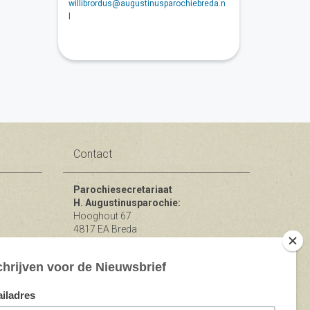
willibrordus@augustinusparochiebreda.n
l
Contact
Parochiesecretariaat
H. Augustinusparochie:
Hooghout 67
4817 EA Breda
KvK nr 74865846
Bereikbaar op ma-woe-vrijdag van
10.00 - 12.00 uur.
michael@augustinusparochiebreda.nl
076 - 521 90 87