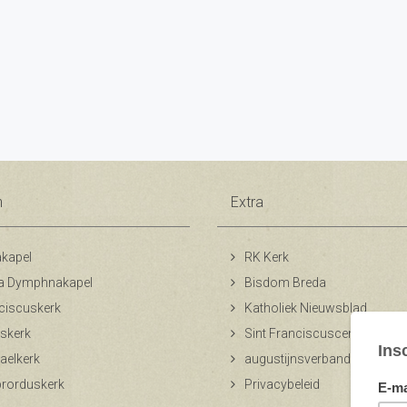
n
Extra
kapel
RK Kerk
a Dymphnakapel
Bisdom Breda
ciscuskerk
Katholiek Nieuwsblad
skerk
Sint Franciscuscentrum
aelkerk
augustijnsverband.nl
ibrorduskerk
Privacybeleid