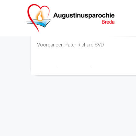
Eucharistieviering
Voorganger: Pater Richard SVD
Franciscus
-
16 december 2025
-
No Comments