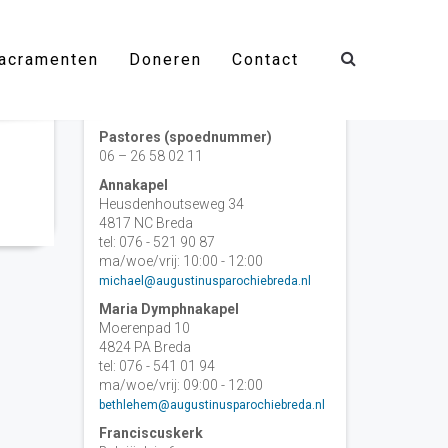
acramenten
Doneren
Contact
Contact
Pastores (spoednummer)
06 – 26 58 02 11
Annakapel
Heusdenhoutseweg 34
4817 NC Breda
tel: 076 - 521 90 87
ma/woe/vrij: 10:00 - 12:00
michael@augustinusparochiebreda.nl
Maria Dymphnakapel
Moerenpad 10
4824 PA Breda
tel: 076 - 541 01 94
ma/woe/vrij: 09:00 - 12:00
bethlehem@augustinusparochiebreda.nl
Franciscuskerk