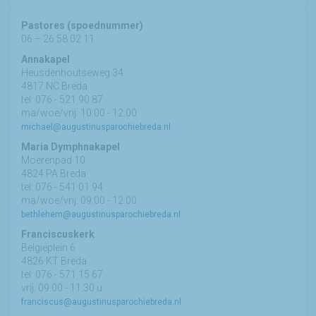
Pastores (spoednummer)
06 – 26 58 02 11
Annakapel
Heusdenhoutseweg 34
4817 NC Breda
tel: 076 - 521 90 87
ma/woe/vrij: 10:00 - 12:00
michael@augustinusparochiebreda.nl
Maria Dymphnakapel
Moerenpad 10
4824 PA Breda
tel: 076 - 541 01 94
ma/woe/vrij: 09:00 - 12:00
bethlehem@augustinusparochiebreda.nl
Franciscuskerk
Belgiëplein 6
4826 KT Breda
tel: 076 - 571 15 67
vrij: 09:00 - 11.30 u
franciscus@augustinusparochiebreda.nl