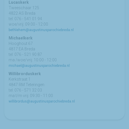
Lucaskerk
Tweeschaar 125
4822 AS Breda
tel: 076 - 541 01 94
woe/vrij: 09:00 - 12:00
bethlehem@augustinusparochiebreda.nl
Michaelkerk
Hooghout 67
4817 EA Breda
tel: 076 - 521 90 87
ma /woe/vrij: 10:00 - 12:00
michael@augustinusparochiebreda.nl
Willibrorduskerk
Kerkstraat 1
4847 RM Teteringen
tel: 076 - 571 32 03
ma t/m vrij: 09:30 - 11:00
willibrordus@augustinusparochiebreda.nl