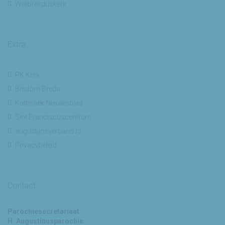
Willibrorduskerk
Extra
RK Kerk
Bisdom Breda
Katholiek Nieuwsblad
Sint Franciscuscentrum
augustijnsverband.nl
Privacybeleid
Contact
Parochiesecretariaat
H. Augustinusparochie: