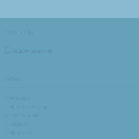
Social Media
/Augustinusparochie
Kerken
Annakapel
Maria Dymphnakapel
Franciscuskerk
Lucaskerk
Michaelkerk