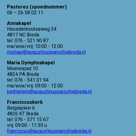
Pastores (spoednummer)
06 – 26 58 02 11
Annakapel
Heusdenhoutseweg 34
4817 NC Breda
tel: 076 - 521 90 87
ma/woe/vrij: 10:00 - 12:00
michael@augustinusparochiebreda.nl
Maria Dymphnakapel
Moerenpad 10
4824 PA Breda
tel: 076 - 541 01 94
ma/woe/vrij: 09:00 - 12:00
bethlehem@augustinusparochiebreda.nl
Franciscuskerk
Belgiëplein 6
4826 KT Breda
tel: 076 - 571 15 67
vrij: 09:00 - 11.30 u
franciscus@augustinusparochiebreda.nl