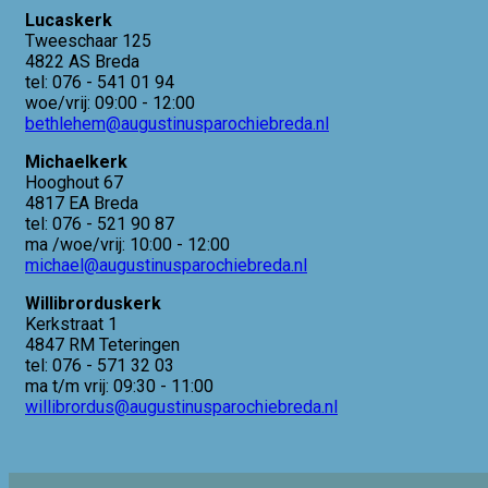
Lucaskerk
Tweeschaar 125
4822 AS Breda
tel: 076 - 541 01 94
woe/vrij: 09:00 - 12:00
bethlehem@augustinusparochiebreda.nl
Michaelkerk
Hooghout 67
4817 EA Breda
tel: 076 - 521 90 87
ma /woe/vrij: 10:00 - 12:00
michael@augustinusparochiebreda.nl
Willibrorduskerk
Kerkstraat 1
4847 RM Teteringen
tel: 076 - 571 32 03
ma t/m vrij: 09:30 - 11:00
willibrordus@augustinusparochiebreda.nl