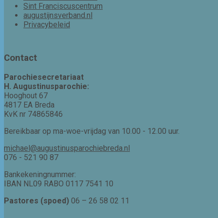
Sint Franciscuscentrum
augustijnsverband.nl
Privacybeleid
Contact
Parochiesecretariaat
H. Augustinusparochie:
Hooghout 67
4817 EA Breda
KvK nr 74865846
Bereikbaar op ma-woe-vrijdag van 10.00 - 12.00 uur.
michael@augustinusparochiebreda.nl
076 - 521 90 87
Bankekeningnummer:
IBAN NL09 RABO 0117 7541 10
Pastores (spoed)
06 – 26 58 02 11