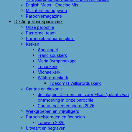
English Mass - Engelse Mis
Misintenties opgeven
Parochiemagazine
De Augustinusparochie
Onze parochie
Pastoraal team
Parochiebestuur en pkc's
Kerken
Annakapel
Franciscuskerk
Maria Dymphnakapel
Lucaskerk
Michaelkerk
Willibrorduskerk
Toekomst Willibrorduskerk
Caritas en diakonie
de inlopen ‘Clement’ en ‘voor Elkaar’, plaats van
ontmoeting in onze parochie
Caritas collecteschema 2026
Werkgroepen en vrijwilligers
Parochiebijdragen en financiën
Tarieven 2026
Uitvaart en begraven