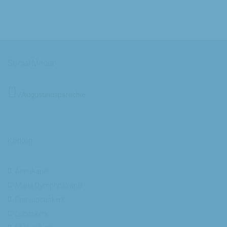
Social Media
/Augustinusparochie
Kerken
Annakapel
Maria Dymphnakapel
Franciscuskerk
Lucaskerk