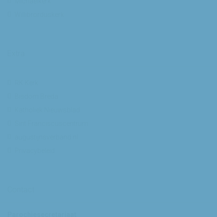
Michaelkerk
Willibrorduskerk
Extra
RK Kerk
Bisdom Breda
Katholiek Nieuwsblad
Sint Franciscuscentrum
augustijnsverband.nl
Privacybeleid
Contact
Parochiesecretariaat