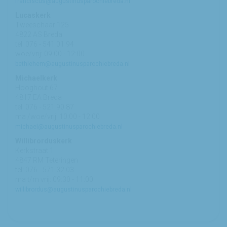
franciscus@augustinusparochiebreda.nl
Lucaskerk
Tweeschaar 125
4822 AS Breda
tel: 076 - 541 01 94
woe/vrij: 09:00 - 12:00
bethlehem@augustinusparochiebreda.nl
Michaelkerk
Hooghout 67
4817 EA Breda
tel: 076 - 521 90 87
ma /woe/vrij: 10:00 - 12:00
michael@augustinusparochiebreda.nl
Willibrorduskerk
Kerkstraat 1
4847 RM Teteringen
tel: 076 - 571 32 03
ma t/m vrij: 09:30 - 11:00
willibrordus@augustinusparochiebreda.nl