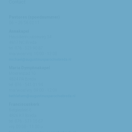
Contact
Pastores (spoednummer)
06 – 26 58 02 11
Annakapel
Heusdenhoutseweg 34
4817 NC Breda
tel: 076 - 521 90 87
ma/woe/vrij: 10:00 - 12:00
michael@augustinusparochiebreda.nl
Maria Dymphnakapel
Moerenpad 10
4824 PA Breda
tel: 076 - 541 01 94
ma/woe/vrij: 09:00 - 12:00
bethlehem@augustinusparochiebreda.nl
Franciscuskerk
Belgiëplein 6
4826 KT Breda
tel: 076 - 571 15 67
vrij: 09:00 - 11.30 u