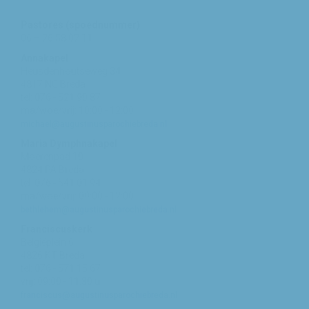
Pastores (spoednummer)
06 – 26 58 02 11
Annakapel
Heusdenhoutseweg 34
4817 NC Breda
tel: 076 - 521 90 87
ma/woe/vrij: 10:00 - 12:00
michael@augustinusparochiebreda.nl
Maria Dymphnakapel
Moerenpad 10
4824 PA Breda
tel: 076 - 541 01 94
ma/woe/vrij: 09:00 - 12:00
bethlehem@augustinusparochiebreda.nl
Franciscuskerk
Belgiëplein 6
4826 KT Breda
tel: 076 - 571 15 67
vrij: 09:00 - 11.30 u
franciscus@augustinusparochiebreda.nl