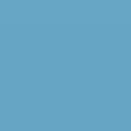
Social Media
/Augustinusparochie
Kerken
Annakapel
Maria Dymphnakapel
Franciscuskerk
Lucaskerk
Michaelkerk