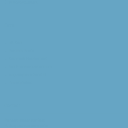
Willibrorduskerk
Extra
RK Kerk
Bisdom Breda
Katholiek Nieuwsblad
Sint Franciscuscentrum
augustijnsverband.nl
Privacybeleid
Contact
Parochiesecretariaat
H. Augustinusparochie: