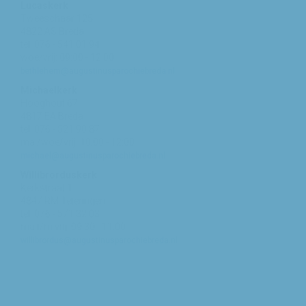
Lucaskerk
Tweeschaar 125
4822 AS Breda
tel: 076 - 541 01 94
woe/vrij: 09:00 - 12:00
bethlehem@augustinusparochiebreda.nl
Michaelkerk
Hooghout 67
4817 EA Breda
tel: 076 - 521 90 87
ma /woe/vrij: 10:00 - 12:00
michael@augustinusparochiebreda.nl
Willibrorduskerk
Kerkstraat 1
4847 RM Teteringen
tel: 076 - 571 32 03
ma t/m vrij: 09:30 - 11:00
willibrordus@augustinusparochiebreda.nl