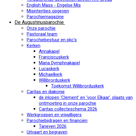
English Mass - Engelse Mis
Misintenties opgeven
Parochiemagazine
De Augustinusparochie
Onze parochie
Pastoraal team
Parochiebestuur en pkc's
Kerken
Annakapel
Franciscuskerk
Maria Dymphnakapel
Lucaskerk
Michaelkerk
Willibrorduskerk
Toekomst Willibrorduskerk
Caritas en diakonie
de inlopen ‘Clement’ en ‘voor Elkaar’, plaats van
ontmoeting in onze parochie
Caritas collecteschema 2026
Werkgroepen en vrijwilligers
Parochiebijdragen en financiën
Tarieven 2026
Uitvaart en begraven