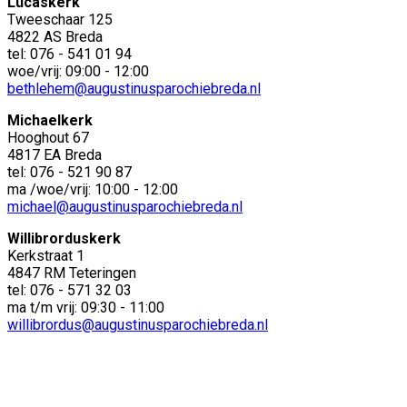
Lucaskerk
Tweeschaar 125
4822 AS Breda
tel: 076 - 541 01 94
woe/vrij: 09:00 - 12:00
bethlehem@augustinusparochiebreda.nl
Michaelkerk
Hooghout 67
4817 EA Breda
tel: 076 - 521 90 87
ma /woe/vrij: 10:00 - 12:00
michael@augustinusparochiebreda.nl
Willibrorduskerk
Kerkstraat 1
4847 RM Teteringen
tel: 076 - 571 32 03
ma t/m vrij: 09:30 - 11:00
willibrordus@augustinusparochiebreda.nl