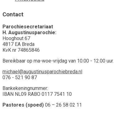
Contact
Parochiesecretariaat
H. Augustinusparochie:
Hooghout 67
4817 EA Breda
KvK nr 74865846
Bereikbaar op ma-woe-vrijdag van 10.00 - 12.00 uur.
michael@augustinusparochiebreda.nl
076 - 521 90 87
Bankekeningnummer:
IBAN NL09 RABO 0117 7541 10
Pastores (spoed)
06 – 26 58 02 11