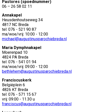
Pastores (spoednummer)
06 – 26 58 02 11
Annakapel
Heusdenhoutseweg 34
4817 NC Breda
tel: 076 - 521 90 87
ma/woe/vrij: 10:00 - 12:00
michael@augustinusparochiebreda.nl
Maria Dymphnakapel
Moerenpad 10
4824 PA Breda
tel: 076 - 541 01 94
ma/woe/vrij: 09:00 - 12:00
bethlehem@augustinusparochiebreda.nl
Franciscuskerk
Belgiëplein 6
4826 KT Breda
tel: 076 - 571 15 67
vrij: 09:00 - 11.30 u
franciscus@augustinusparochiebreda.nl