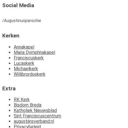
Social Media
/Augustinusparochie
Kerken
Annakapel
Maria Dymphnakapel
Franciscuskerk
Lucaskerk
Michaelkerk
Willibrorduskerk
Extra
RK Kerk
Bisdom Breda
Katholiek Nieuwsblad
Sint Franciscuscentrum
augustijnsverband.nl
Privacybeleid