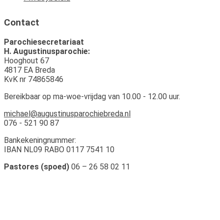
Contact
Parochiesecretariaat
H. Augustinusparochie:
Hooghout 67
4817 EA Breda
KvK nr 74865846
Bereikbaar op ma-woe-vrijdag van 10.00 - 12.00 uur.
michael@augustinusparochiebreda.nl
076 - 521 90 87
Bankekeningnummer:
IBAN NL09 RABO 0117 7541 10
Pastores (spoed)
06 – 26 58 02 11