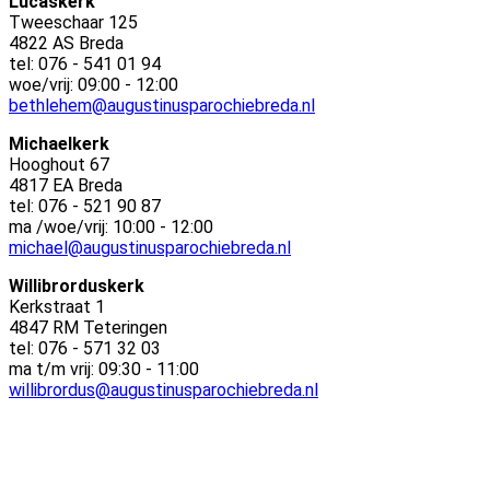
Lucaskerk
Tweeschaar 125
4822 AS Breda
tel: 076 - 541 01 94
woe/vrij: 09:00 - 12:00
bethlehem@augustinusparochiebreda.nl
Michaelkerk
Hooghout 67
4817 EA Breda
tel: 076 - 521 90 87
ma /woe/vrij: 10:00 - 12:00
michael@augustinusparochiebreda.nl
Willibrorduskerk
Kerkstraat 1
4847 RM Teteringen
tel: 076 - 571 32 03
ma t/m vrij: 09:30 - 11:00
willibrordus@augustinusparochiebreda.nl