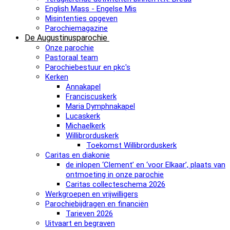
English Mass - Engelse Mis
Misintenties opgeven
Parochiemagazine
De Augustinusparochie
Onze parochie
Pastoraal team
Parochiebestuur en pkc's
Kerken
Annakapel
Franciscuskerk
Maria Dymphnakapel
Lucaskerk
Michaelkerk
Willibrorduskerk
Toekomst Willibrorduskerk
Caritas en diakonie
de inlopen ‘Clement’ en ‘voor Elkaar’, plaats van
ontmoeting in onze parochie
Caritas collecteschema 2026
Werkgroepen en vrijwilligers
Parochiebijdragen en financiën
Tarieven 2026
Uitvaart en begraven