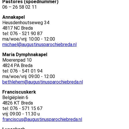
Pastores (spoednummer)
06 – 26 58 02 11
Annakapel
Heusdenhoutseweg 34
4817 NC Breda
tel: 076 - 521 90 87
ma/woe/vrij: 10:00 - 12:00
michael@augustinusparochiebreda.nl
Maria Dymphnakapel
Moerenpad 10
4824 PA Breda
tel: 076 - 541 01 94
ma/woe/vrij: 09:00 - 12:00
bethlehem@augustinusparochiebreda.nl
Franciscuskerk
Belgiëplein 6
4826 KT Breda
tel: 076 - 571 15 67
vrij: 09:00 - 11.30 u
franciscus@augustinusparochiebreda.nl