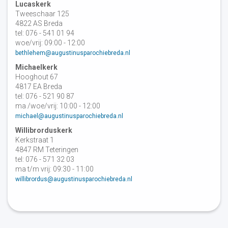
Lucaskerk
Tweeschaar 125
4822 AS Breda
tel: 076 - 541 01 94
woe/vrij: 09:00 - 12:00
bethlehem@augustinusparochiebreda.nl
Michaelkerk
Hooghout 67
4817 EA Breda
tel: 076 - 521 90 87
ma /woe/vrij: 10:00 - 12:00
michael@augustinusparochiebreda.nl
Willibrorduskerk
Kerkstraat 1
4847 RM Teteringen
tel: 076 - 571 32 03
ma t/m vrij: 09:30 - 11:00
willibrordus@augustinusparochiebreda.nl