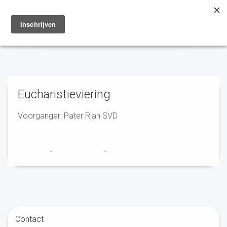
Toggle
navigation
Eucharistieviering
Voorganger: Pater Rian SVD
Franciscus
-
14 augustus 2025
-
No Comments
Contact