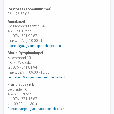
Pastores (spoednummer)
06 – 26 58 02 11
Annakapel
Heusdenhoutseweg 34
4817 NC Breda
tel: 076 - 521 90 87
ma/woe/vrij: 10:00 - 12:00
michael@augustinusparochiebreda.nl
Maria Dymphnakapel
Moerenpad 10
4824 PA Breda
tel: 076 - 541 01 94
ma/woe/vrij: 09:00 - 12:00
bethlehem@augustinusparochiebreda.nl
Franciscuskerk
Belgiëplein 6
4826 KT Breda
tel: 076 - 571 15 67
vrij: 09:00 - 11.30 u
franciscus@augustinusparochiebreda.nl