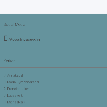
Social Media
/Augustinusparochie
Kerken
Annakapel
Maria Dymphnakapel
Franciscuskerk
Lucaskerk
Michaelkerk