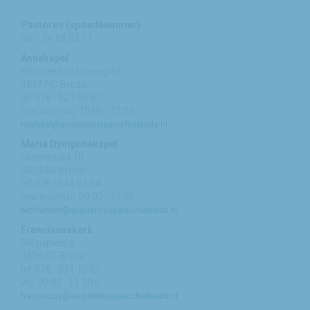
Pastores (spoednummer)
06 – 26 58 02 11
Annakapel
Heusdenhoutseweg 34
4817 NC Breda
tel: 076 - 521 90 87
ma/woe/vrij: 10:00 - 12:00
michael@augustinusparochiebreda.nl
Maria Dymphnakapel
Moerenpad 10
4824 PA Breda
tel: 076 - 541 01 94
ma/woe/vrij: 09:00 - 12:00
bethlehem@augustinusparochiebreda.nl
Franciscuskerk
Belgiëplein 6
4826 KT Breda
tel: 076 - 571 15 67
vrij: 09:00 - 11.30 u
franciscus@augustinusparochiebreda.nl