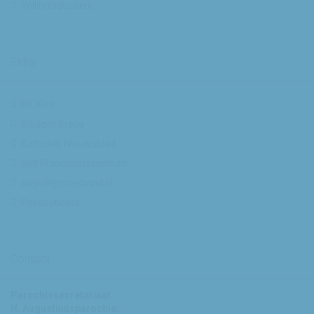
Willibrorduskerk
Extra
RK Kerk
Bisdom Breda
Katholiek Nieuwsblad
Sint Franciscuscentrum
augustijnsverband.nl
Privacybeleid
Contact
Parochiesecretariaat
H. Augustinusparochie: