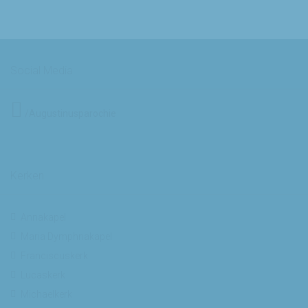
Social Media
/Augustinusparochie
Kerken
Annakapel
Maria Dymphnakapel
Franciscuskerk
Lucaskerk
Michaelkerk