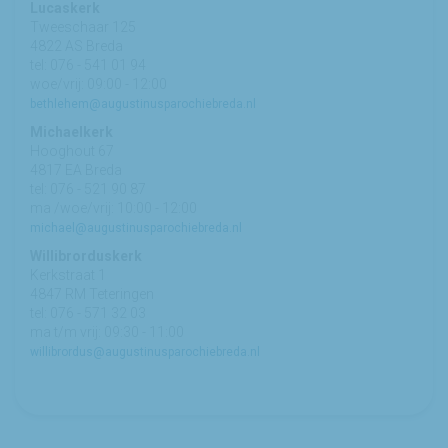
Lucaskerk
Tweeschaar 125
4822 AS Breda
tel: 076 - 541 01 94
woe/vrij: 09:00 - 12:00
bethlehem@augustinusparochiebreda.nl
Michaelkerk
Hooghout 67
4817 EA Breda
tel: 076 - 521 90 87
ma /woe/vrij: 10:00 - 12:00
michael@augustinusparochiebreda.nl
Willibrorduskerk
Kerkstraat 1
4847 RM Teteringen
tel: 076 - 571 32 03
ma t/m vrij: 09:30 - 11:00
willibrordus@augustinusparochiebreda.nl