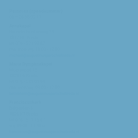
Pastores (spoednummer)
06 – 26 58 02 11
Annakapel
Heusdenhoutseweg 34
4817 NC Breda
tel: 076 - 521 90 87
ma/woe/vrij: 10:00 - 12:00
michael@augustinusparochiebreda.nl
Maria Dymphnakapel
Moerenpad 10
4824 PA Breda
tel: 076 - 541 01 94
ma/woe/vrij: 09:00 - 12:00
bethlehem@augustinusparochiebreda.nl
Franciscuskerk
Belgiëplein 6
4826 KT Breda
tel: 076 - 571 15 67
vrij: 09:00 - 11.30 u
franciscus@augustinusparochiebreda.nl