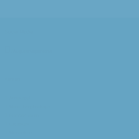
Social Media
/Augustinusparochie
Kerken
Annakapel
Maria Dymphnakapel
Franciscuskerk
Lucaskerk
Michaelkerk