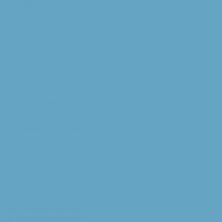
Willibrorduskerk
Extra
RK Kerk
Bisdom Breda
Katholiek Nieuwsblad
Sint Franciscuscentrum
augustijnsverband.nl
Privacybeleid
Contact
Parochiesecretariaat
H. Augustinusparochie: