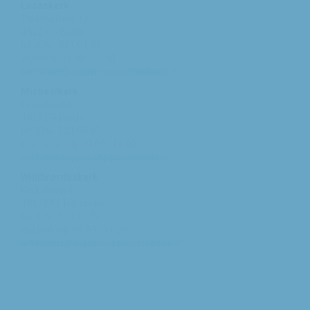
Lucaskerk
Tweeschaar 125
4822 AS Breda
tel: 076 - 541 01 94
woe/vrij: 09:00 - 12:00
bethlehem@augustinusparochiebreda.nl
Michaelkerk
Hooghout 67
4817 EA Breda
tel: 076 - 521 90 87
ma /woe/vrij: 10:00 - 12:00
michael@augustinusparochiebreda.nl
Willibrorduskerk
Kerkstraat 1
4847 RM Teteringen
tel: 076 - 571 32 03
ma t/m vrij: 09:30 - 11:00
willibrordus@augustinusparochiebreda.nl