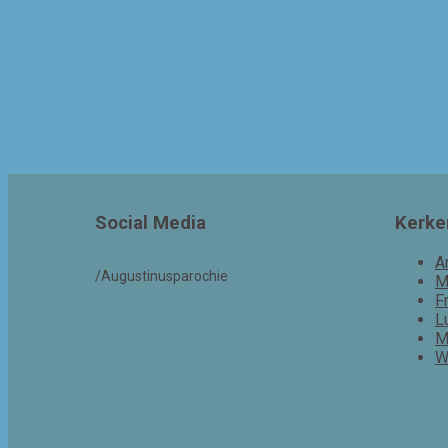
Social Media
Kerke
A
/Augustinusparochie
M
F
L
M
W