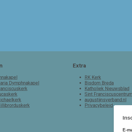
n
Extra
nnakapel
RK Kerk
aria Dymphnakapel
Bisdom Breda
ranciscuskerk
Katholiek Nieuwsblad
ucaskerk
Sint Franciscuscentru
ichaelkerk
augustijnsverband.nl
illibrorduskerk
Privacybeleid