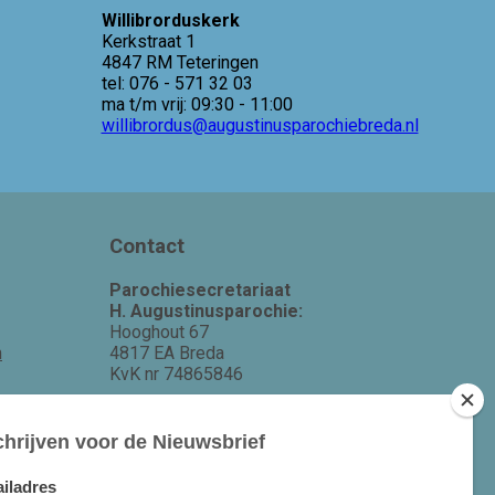
Willibrorduskerk
Kerkstraat 1
4847 RM Teteringen
tel: 076 - 571 32 03
ma t/m vrij: 09:30 - 11:00
willibrordus@augustinusparochiebreda.nl
Contact
Parochiesecretariaat
H. Augustinusparochie:
Hooghout 67
m
4817 EA Breda
KvK nr 74865846
Bereikbaar op ma-woe-vrijdag van
10.00 - 12.00 uur.
michael@augustinusparochiebreda.nl
076 - 521 90 87