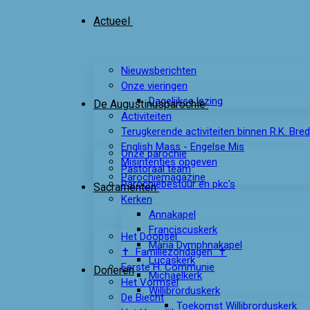
Actueel
Nieuwsberichten
Onze vieringen
Dagelijkse lezing
De Augustinusparochie
Activiteiten
Terugkerende activiteiten binnen R.K. Bre
English Mass - Engelse Mis
Onze parochie
Misintenties opgeven
Pastoraal team
Parochiemagazine
Parochiebestuur en pkc's
Sacramenten
Kerken
Annakapel
Franciscuskerk
Het Doopsel
Maria Dymphnakapel
✝ Familiezondagen ✝
Lucaskerk
Eerste H. Communie
Doneren
Michaelkerk
Het Vormsel
Willibrorduskerk
De Biecht
Toekomst Willibrorduskerk