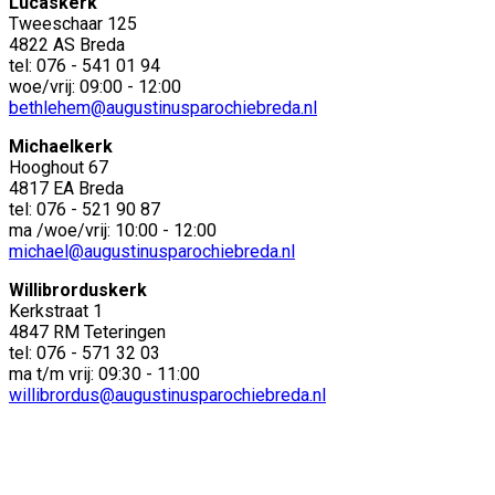
Lucaskerk
Tweeschaar 125
4822 AS Breda
tel: 076 - 541 01 94
woe/vrij: 09:00 - 12:00
bethlehem@augustinusparochiebreda.nl
Michaelkerk
Hooghout 67
4817 EA Breda
tel: 076 - 521 90 87
ma /woe/vrij: 10:00 - 12:00
michael@augustinusparochiebreda.nl
Willibrorduskerk
Kerkstraat 1
4847 RM Teteringen
tel: 076 - 571 32 03
ma t/m vrij: 09:30 - 11:00
willibrordus@augustinusparochiebreda.nl