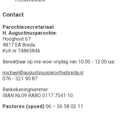
Contact
Parochiesecretariaat
H. Augustinusparochie:
Hooghout 67
4817 EA Breda
KvK nr 74865846
Bereikbaar op ma-woe-vrijdag van 10.00 - 12.00 uur.
michael@augustinusparochiebreda.nl
076 - 521 90 87
Bankekeningnummer:
IBAN NL09 RABO 0117 7541 10
Pastores (spoed)
06 – 26 58 02 11