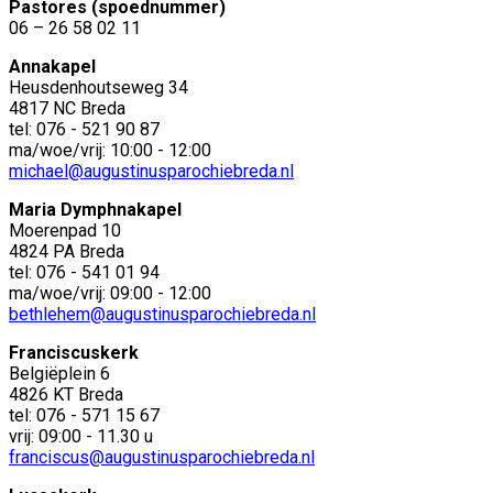
Pastores (spoednummer)
06 – 26 58 02 11
Annakapel
Heusdenhoutseweg 34
4817 NC Breda
tel: 076 - 521 90 87
ma/woe/vrij: 10:00 - 12:00
michael@augustinusparochiebreda.nl
Maria Dymphnakapel
Moerenpad 10
4824 PA Breda
tel: 076 - 541 01 94
ma/woe/vrij: 09:00 - 12:00
bethlehem@augustinusparochiebreda.nl
Franciscuskerk
Belgiëplein 6
4826 KT Breda
tel: 076 - 571 15 67
vrij: 09:00 - 11.30 u
franciscus@augustinusparochiebreda.nl