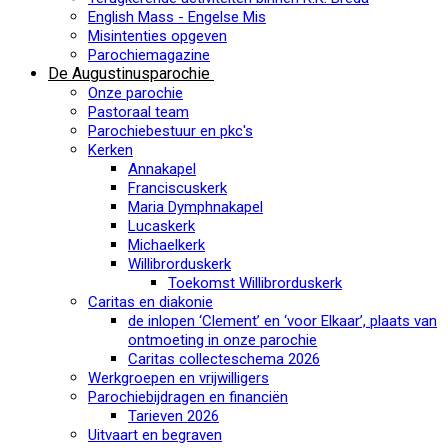
English Mass - Engelse Mis
Misintenties opgeven
Parochiemagazine
De Augustinusparochie
Onze parochie
Pastoraal team
Parochiebestuur en pkc's
Kerken
Annakapel
Franciscuskerk
Maria Dymphnakapel
Lucaskerk
Michaelkerk
Willibrorduskerk
Toekomst Willibrorduskerk
Caritas en diakonie
de inlopen ‘Clement’ en ‘voor Elkaar’, plaats van
ontmoeting in onze parochie
Caritas collecteschema 2026
Werkgroepen en vrijwilligers
Parochiebijdragen en financiën
Tarieven 2026
Uitvaart en begraven