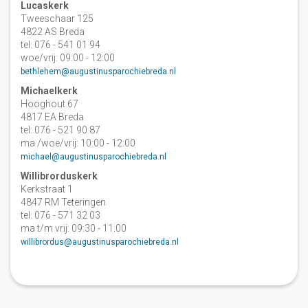
Lucaskerk
Tweeschaar 125
4822 AS Breda
tel: 076 - 541 01 94
woe/vrij: 09:00 - 12:00
bethlehem@augustinusparochiebreda.nl
Michaelkerk
Hooghout 67
4817 EA Breda
tel: 076 - 521 90 87
ma /woe/vrij: 10:00 - 12:00
michael@augustinusparochiebreda.nl
Willibrorduskerk
Kerkstraat 1
4847 RM Teteringen
tel: 076 - 571 32 03
ma t/m vrij: 09:30 - 11:00
willibrordus@augustinusparochiebreda.nl