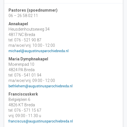
Pastores (spoednummer)
06 – 26 58 02 11
Annakapel
Heusdenhoutseweg 34
4817 NC Breda
tel: 076 - 521 90 87
ma/woe/vrij: 10:00 - 12:00
michael@augustinusparochiebreda.nl
Maria Dymphnakapel
Moerenpad 10
4824 PA Breda
tel: 076 - 541 01 94
ma/woe/vrij: 09:00 - 12:00
bethlehem@augustinusparochiebreda.nl
Franciscuskerk
Belgiëplein 6
4826 KT Breda
tel: 076 - 571 15 67
vrij: 09:00 - 11.30 u
franciscus@augustinusparochiebreda.nl