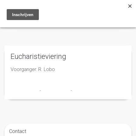
Toggle
navigation
Eucharistieviering
Voorganger: R. Lobo
Marry en Trudy
-
27 oktober 2020
-
No Comments
Contact