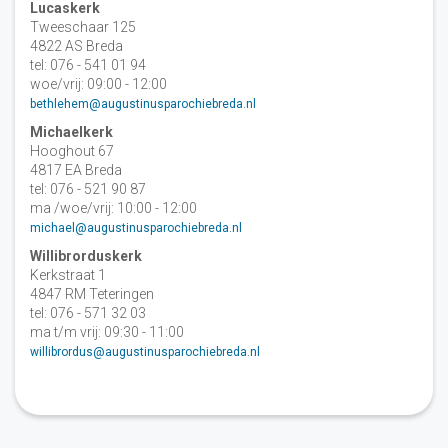
Lucaskerk
Tweeschaar 125
4822 AS Breda
tel: 076 - 541 01 94
woe/vrij: 09:00 - 12:00
bethlehem@augustinusparochiebreda.nl
Michaelkerk
Hooghout 67
4817 EA Breda
tel: 076 - 521 90 87
ma /woe/vrij: 10:00 - 12:00
michael@augustinusparochiebreda.nl
Willibrorduskerk
Kerkstraat 1
4847 RM Teteringen
tel: 076 - 571 32 03
ma t/m vrij: 09:30 - 11:00
willibrordus@augustinusparochiebreda.nl