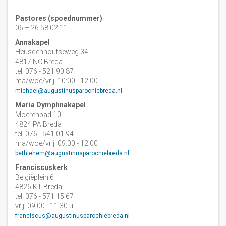
Pastores (spoednummer)
06 – 26 58 02 11
Annakapel
Heusdenhoutseweg 34
4817 NC Breda
tel: 076 - 521 90 87
ma/woe/vrij: 10:00 - 12:00
michael@augustinusparochiebreda.nl
Maria Dymphnakapel
Moerenpad 10
4824 PA Breda
tel: 076 - 541 01 94
ma/woe/vrij: 09:00 - 12:00
bethlehem@augustinusparochiebreda.nl
Franciscuskerk
Belgiëplein 6
4826 KT Breda
tel: 076 - 571 15 67
vrij: 09:00 - 11.30 u
franciscus@augustinusparochiebreda.nl