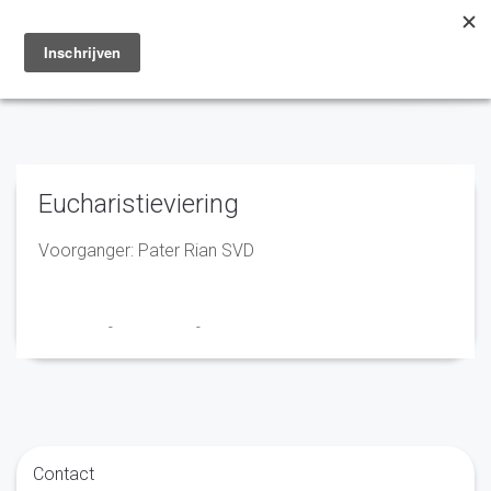
Toggle
navigation
Eucharistieviering
Voorganger: Pater Rian SVD
Franciscus
-
20 juni 2025
-
No Comments
Contact