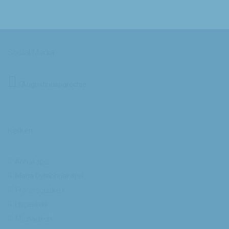
Social Media
/Augustinusparochie
Kerken
Annakapel
Maria Dymphnakapel
Franciscuskerk
Lucaskerk
Michaelkerk