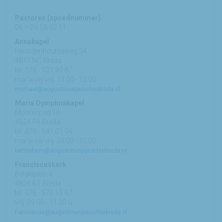
Pastores (spoednummer)
06 – 26 58 02 11
Annakapel
Heusdenhoutseweg 34
4817 NC Breda
tel: 076 - 521 90 87
ma/woe/vrij: 10:00 - 12:00
michael@augustinusparochiebreda.nl
Maria Dymphnakapel
Moerenpad 10
4824 PA Breda
tel: 076 - 541 01 94
ma/woe/vrij: 09:00 - 12:00
bethlehem@augustinusparochiebreda.nl
Franciscuskerk
Belgiëplein 6
4826 KT Breda
tel: 076 - 571 15 67
vrij: 09:00 - 11.30 u
franciscus@augustinusparochiebreda.nl