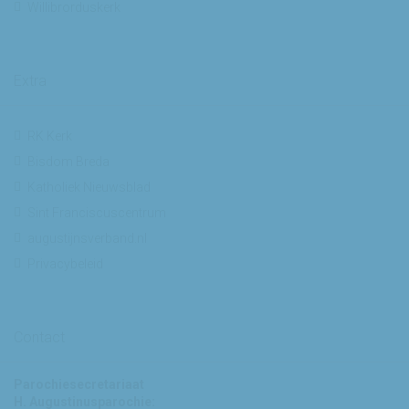
Willibrorduskerk
Extra
RK Kerk
Bisdom Breda
Katholiek Nieuwsblad
Sint Franciscuscentrum
augustijnsverband.nl
Privacybeleid
Contact
Parochiesecretariaat
H. Augustinusparochie: