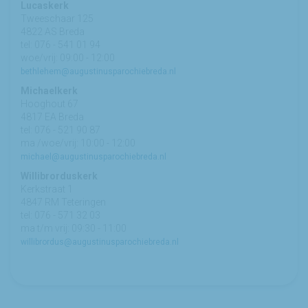
Lucaskerk
Tweeschaar 125
4822 AS Breda
tel: 076 - 541 01 94
woe/vrij: 09:00 - 12:00
bethlehem@augustinusparochiebreda.nl
Michaelkerk
Hooghout 67
4817 EA Breda
tel: 076 - 521 90 87
ma /woe/vrij: 10:00 - 12:00
michael@augustinusparochiebreda.nl
Willibrorduskerk
Kerkstraat 1
4847 RM Teteringen
tel: 076 - 571 32 03
ma t/m vrij: 09:30 - 11:00
willibrordus@augustinusparochiebreda.nl