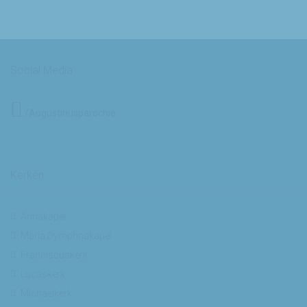
Social Media
/Augustinusparochie
Kerken
Annakapel
Maria Dymphnakapel
Franciscuskerk
Lucaskerk
Michaelkerk