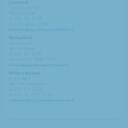
Lucaskerk
Tweeschaar 125
4822 AS Breda
tel: 076 - 541 01 94
woe/vrij: 09:00 - 12:00
bethlehem@augustinusparochiebreda.nl
Michaelkerk
Hooghout 67
4817 EA Breda
tel: 076 - 521 90 87
ma /woe/vrij: 10:00 - 12:00
michael@augustinusparochiebreda.nl
Willibrorduskerk
Kerkstraat 1
4847 RM Teteringen
tel: 076 - 571 32 03
ma t/m vrij: 09:30 - 11:00
willibrordus@augustinusparochiebreda.nl