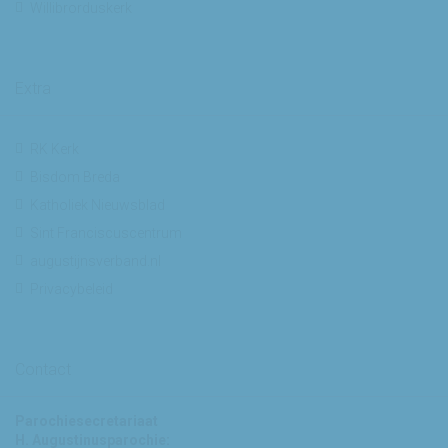
Willibrorduskerk
Extra
RK Kerk
Bisdom Breda
Katholiek Nieuwsblad
Sint Franciscuscentrum
augustijnsverband.nl
Privacybeleid
Contact
Parochiesecretariaat
H. Augustinusparochie: