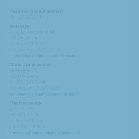
Pastores (spoednummer)
06 – 26 58 02 11
Annakapel
Heusdenhoutseweg 34
4817 NC Breda
tel: 076 - 521 90 87
ma/woe/vrij: 10:00 - 12:00
michael@augustinusparochiebreda.nl
Maria Dymphnakapel
Moerenpad 10
4824 PA Breda
tel: 076 - 541 01 94
ma/woe/vrij: 09:00 - 12:00
bethlehem@augustinusparochiebreda.nl
Franciscuskerk
Belgiëplein 6
4826 KT Breda
tel: 076 - 571 15 67
vrij: 09:00 - 11.30 u
franciscus@augustinusparochiebreda.nl