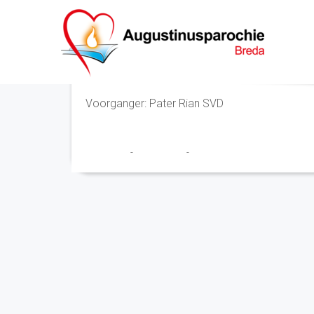
Eucharistieviering
Voorganger: Pater Rian SVD
Franciscus
-
20 juni 2025
-
No Comments