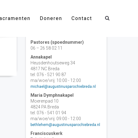
acramenten
Doneren
Contact
Contact
Pastores (spoednummer)
06 – 26 58 02 11
Annakapel
Heusdenhoutseweg 34
4817 NC Breda
tel: 076 - 521 90 87
ma/woe/vrij: 10:00 - 12:00
michael@augustinusparochiebreda.nl
Maria Dymphnakapel
Moerenpad 10
4824 PA Breda
tel: 076 - 541 01 94
ma/woe/vrij: 09:00 - 12:00
bethlehem@augustinusparochiebreda.nl
Franciscuskerk