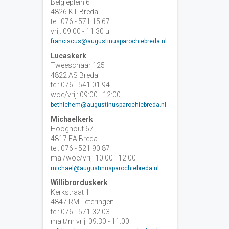
Belgiëplein 6
4826 KT Breda
tel: 076 - 571 15 67
vrij: 09:00 - 11.30 u
franciscus@augustinusparochiebreda.nl
Lucaskerk
Tweeschaar 125
4822 AS Breda
tel: 076 - 541 01 94
woe/vrij: 09:00 - 12:00
bethlehem@augustinusparochiebreda.nl
Michaelkerk
Hooghout 67
4817 EA Breda
tel: 076 - 521 90 87
ma /woe/vrij: 10:00 - 12:00
michael@augustinusparochiebreda.nl
Willibrorduskerk
Kerkstraat 1
4847 RM Teteringen
tel: 076 - 571 32 03
ma t/m vrij: 09:30 - 11:00