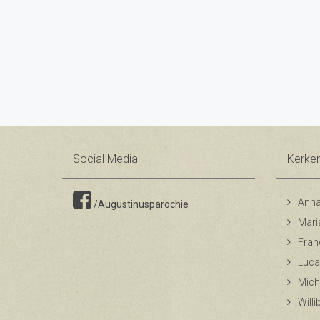
Social Media
Kerke
Anna
/Augustinusparochie
Mari
Fran
Luca
Mich
Will