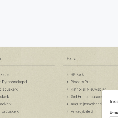
n
Extra
kapel
RK Kerk
a Dymphnakapel
Bisdom Breda
ciscuskerk
Katholiek Nieuwsblad
skerk
Sint Franciscuscentrum
aelkerk
augustijnsverband.nl
ibrorduskerk
Privacybeleid