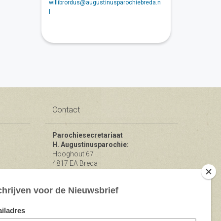
willibrordus@augustinusparochiebreda.n
l
Contact
Parochiesecretariaat
H. Augustinusparochie:
Hooghout 67
4817 EA Breda
KvK nr 74865846
Bereikbaar op ma-woe-vrijdag van
10.00 - 12.00 uur.
michael@augustinusparochiebreda.nl
076 - 521 90 87