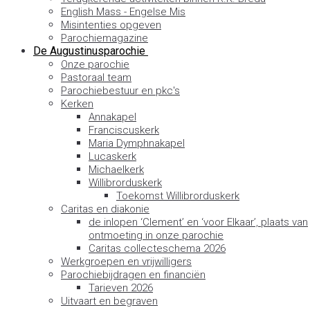
English Mass - Engelse Mis
Misintenties opgeven
Parochiemagazine
De Augustinusparochie
Onze parochie
Pastoraal team
Parochiebestuur en pkc's
Kerken
Annakapel
Franciscuskerk
Maria Dymphnakapel
Lucaskerk
Michaelkerk
Willibrorduskerk
Toekomst Willibrorduskerk
Caritas en diakonie
de inlopen ‘Clement’ en ‘voor Elkaar’, plaats van
ontmoeting in onze parochie
Caritas collecteschema 2026
Werkgroepen en vrijwilligers
Parochiebijdragen en financiën
Tarieven 2026
Uitvaart en begraven