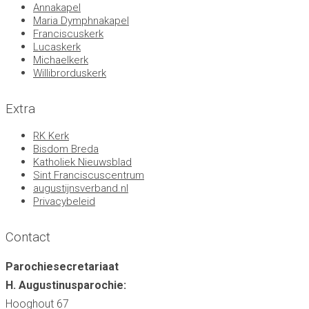
Annakapel
Maria Dymphnakapel
Franciscuskerk
Lucaskerk
Michaelkerk
Willibrorduskerk
Extra
RK Kerk
Bisdom Breda
Katholiek Nieuwsblad
Sint Franciscuscentrum
augustijnsverband.nl
Privacybeleid
Contact
Parochiesecretariaat
H. Augustinusparochie:
Hooghout 67