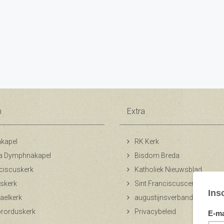
n
Extra
kapel
RK Kerk
a Dymphnakapel
Bisdom Breda
ciscuskerk
Katholiek Nieuwsblad
skerk
Sint Franciscuscentrum
aelkerk
augustijnsverband.nl
ibrorduskerk
Privacybeleid