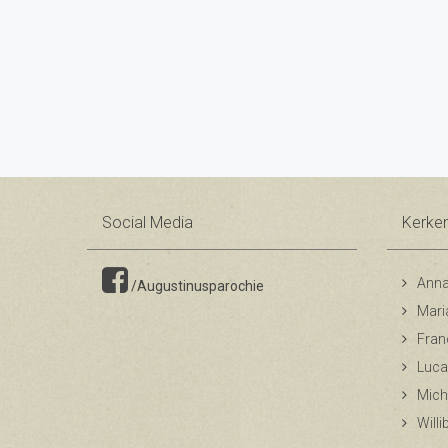
Social Media
Kerke
Anna
/Augustinusparochie
Mari
Fran
Luca
Mich
Will