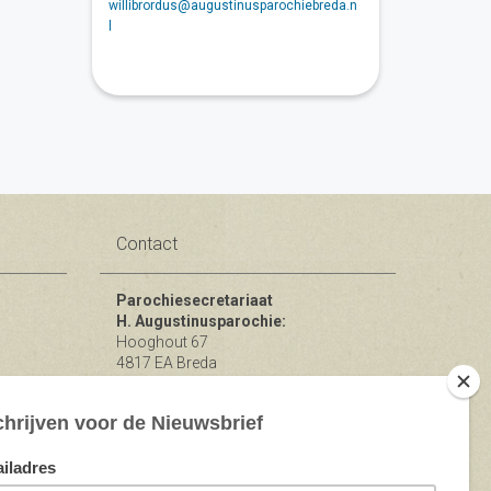
willibrordus@augustinusparochiebreda.n
l
Contact
Parochiesecretariaat
H. Augustinusparochie:
Hooghout 67
4817 EA Breda
KvK nr 74865846
Bereikbaar op ma-woe-vrijdag van
10.00 - 12.00 uur.
michael@augustinusparochiebreda.nl
076 - 521 90 87