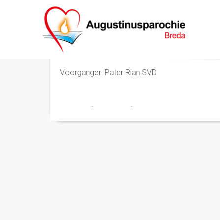
Eucharistieviering
Voorganger: Pater Rian SVD
Franciscus
-
22 mei 2025
-
No Comments