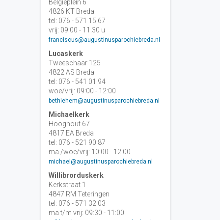
Belgiëplein 6
4826 KT Breda
tel: 076 - 571 15 67
vrij: 09:00 - 11.30 u
franciscus@augustinusparochiebreda.nl
Lucaskerk
Tweeschaar 125
4822 AS Breda
tel: 076 - 541 01 94
woe/vrij: 09:00 - 12:00
bethlehem@augustinusparochiebreda.nl
Michaelkerk
Hooghout 67
4817 EA Breda
tel: 076 - 521 90 87
ma /woe/vrij: 10:00 - 12:00
michael@augustinusparochiebreda.nl
Willibrorduskerk
Kerkstraat 1
4847 RM Teteringen
tel: 076 - 571 32 03
ma t/m vrij: 09:30 - 11:00