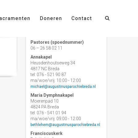
acramenten
Doneren
Contact
Contact
Pastores (spoednummer)
06 – 26 58 02 11
Annakapel
Heusdenhoutseweg 34
4817 NC Breda
tel: 076 - 521 90 87
ma/woe/vrij: 10:00 - 12:00
michael@augustinusparochiebreda.nl
Maria Dymphnakapel
Moerenpad 10
4824 PA Breda
tel: 076 - 541 01 94
ma/woe/vrij: 09:00 - 12:00
bethlehem@augustinusparochiebreda.nl
Franciscuskerk