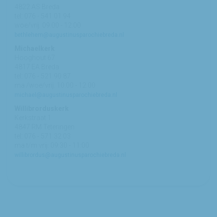
4822 AS Breda
tel: 076 - 541 01 94
woe/vrij: 09:00 - 12:00
bethlehem@augustinusparochiebreda.nl
Michaelkerk
Hooghout 67
4817 EA Breda
tel: 076 - 521 90 87
ma /woe/vrij: 10:00 - 12:00
michael@augustinusparochiebreda.nl
Willibrorduskerk
Kerkstraat 1
4847 RM Teteringen
tel: 076 - 571 32 03
ma t/m vrij: 09:30 - 11:00
willibrordus@augustinusparochiebreda.nl