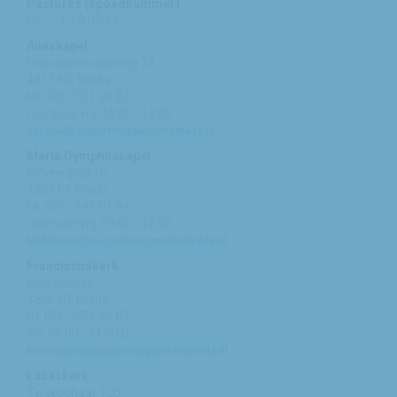
Pastores (spoednummer)
06 – 26 58 02 11
Annakapel
Heusdenhoutseweg 34
4817 NC Breda
tel: 076 - 521 90 87
ma/woe/vrij: 10:00 - 12:00
michael@augustinusparochiebreda.nl
Maria Dymphnakapel
Moerenpad 10
4824 PA Breda
tel: 076 - 541 01 94
ma/woe/vrij: 09:00 - 12:00
bethlehem@augustinusparochiebreda.nl
Franciscuskerk
Belgiëplein 6
4826 KT Breda
tel: 076 - 571 15 67
vrij: 09:00 - 11.30 u
franciscus@augustinusparochiebreda.nl
Lucaskerk
Tweeschaar 125