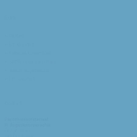
Extra
RK Kerk
Bisdom Breda
Katholiek Nieuwsblad
Sint Franciscuscentrum
augustijnsverband.nl
Privacybeleid
Contact
Parochiesecretariaat
H. Augustinusparochie:
Hooghout 67
4817 EA Breda