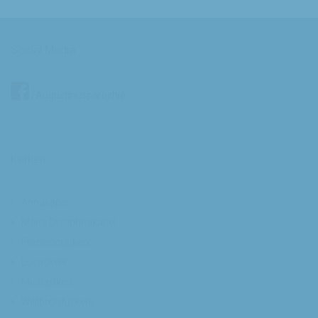
Social Media
/Augustinusparochie
Kerken
Annakapel
Maria Dymphnakapel
Franciscuskerk
Lucaskerk
Michaelkerk
Willibrorduskerk