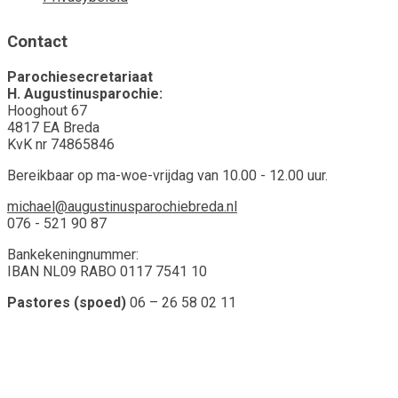
Contact
Parochiesecretariaat
H. Augustinusparochie:
Hooghout 67
4817 EA Breda
KvK nr 74865846
Bereikbaar op ma-woe-vrijdag van 10.00 - 12.00 uur.
michael@augustinusparochiebreda.nl
076 - 521 90 87
Bankekeningnummer:
IBAN NL09 RABO 0117 7541 10
Pastores (spoed)
06 – 26 58 02 11