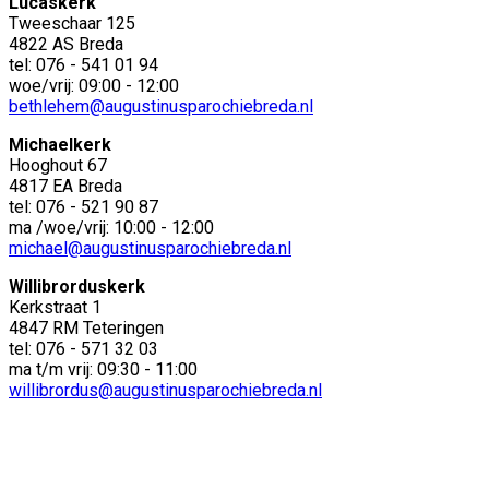
Lucaskerk
Tweeschaar 125
4822 AS Breda
tel: 076 - 541 01 94
woe/vrij: 09:00 - 12:00
bethlehem@augustinusparochiebreda.nl
Michaelkerk
Hooghout 67
4817 EA Breda
tel: 076 - 521 90 87
ma /woe/vrij: 10:00 - 12:00
michael@augustinusparochiebreda.nl
Willibrorduskerk
Kerkstraat 1
4847 RM Teteringen
tel: 076 - 571 32 03
ma t/m vrij: 09:30 - 11:00
willibrordus@augustinusparochiebreda.nl