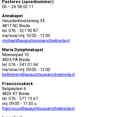
Pastores (spoednummer)
06 – 26 58 02 11
Annakapel
Heusdenhoutseweg 34
4817 NC Breda
tel: 076 - 521 90 87
ma/woe/vrij: 10:00 - 12:00
michael@augustinusparochiebreda.nl
Maria Dymphnakapel
Moerenpad 10
4824 PA Breda
tel: 076 - 541 01 94
ma/woe/vrij: 09:00 - 12:00
bethlehem@augustinusparochiebreda.nl
Franciscuskerk
Belgiëplein 6
4826 KT Breda
tel: 076 - 571 15 67
vrij: 09:00 - 11.30 u
franciscus@augustinusparochiebreda.nl