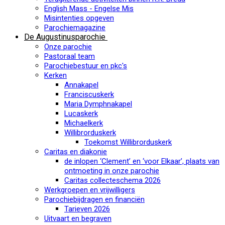
English Mass - Engelse Mis
Misintenties opgeven
Parochiemagazine
De Augustinusparochie
Onze parochie
Pastoraal team
Parochiebestuur en pkc's
Kerken
Annakapel
Franciscuskerk
Maria Dymphnakapel
Lucaskerk
Michaelkerk
Willibrorduskerk
Toekomst Willibrorduskerk
Caritas en diakonie
de inlopen ‘Clement’ en ‘voor Elkaar’, plaats van
ontmoeting in onze parochie
Caritas collecteschema 2026
Werkgroepen en vrijwilligers
Parochiebijdragen en financiën
Tarieven 2026
Uitvaart en begraven