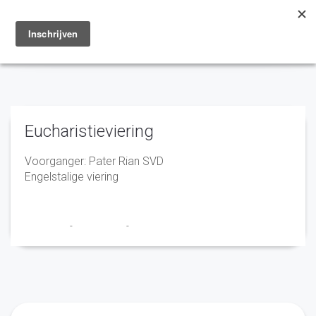
Toggle
navigation
Eucharistieviering
Voorganger: Pater Rian SVD
Engelstalige viering
Franciscus
-
22 mei 2025
-
No Comments