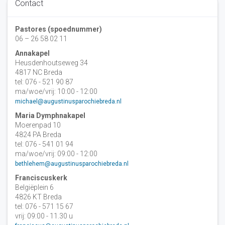
Contact
Pastores (spoednummer)
06 – 26 58 02 11
Annakapel
Heusdenhoutseweg 34
4817 NC Breda
tel: 076 - 521 90 87
ma/woe/vrij: 10:00 - 12:00
michael@augustinusparochiebreda.nl
Maria Dymphnakapel
Moerenpad 10
4824 PA Breda
tel: 076 - 541 01 94
ma/woe/vrij: 09:00 - 12:00
bethlehem@augustinusparochiebreda.nl
Franciscuskerk
Belgiëplein 6
4826 KT Breda
tel: 076 - 571 15 67
vrij: 09:00 - 11.30 u