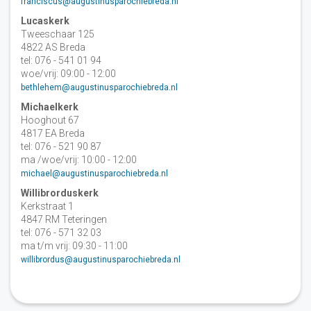
franciscus@augustinusparochiebreda.nl
Lucaskerk
Tweeschaar 125
4822 AS Breda
tel: 076 - 541 01 94
woe/vrij: 09:00 - 12:00
bethlehem@augustinusparochiebreda.nl
Michaelkerk
Hooghout 67
4817 EA Breda
tel: 076 - 521 90 87
ma /woe/vrij: 10:00 - 12:00
michael@augustinusparochiebreda.nl
Willibrorduskerk
Kerkstraat 1
4847 RM Teteringen
tel: 076 - 571 32 03
ma t/m vrij: 09:30 - 11:00
willibrordus@augustinusparochiebreda.nl