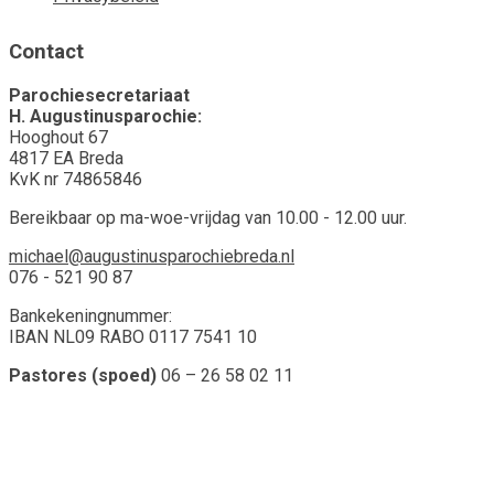
Contact
Parochiesecretariaat
H. Augustinusparochie:
Hooghout 67
4817 EA Breda
KvK nr 74865846
Bereikbaar op ma-woe-vrijdag van 10.00 - 12.00 uur.
michael@augustinusparochiebreda.nl
076 - 521 90 87
Bankekeningnummer:
IBAN NL09 RABO 0117 7541 10
Pastores (spoed)
06 – 26 58 02 11