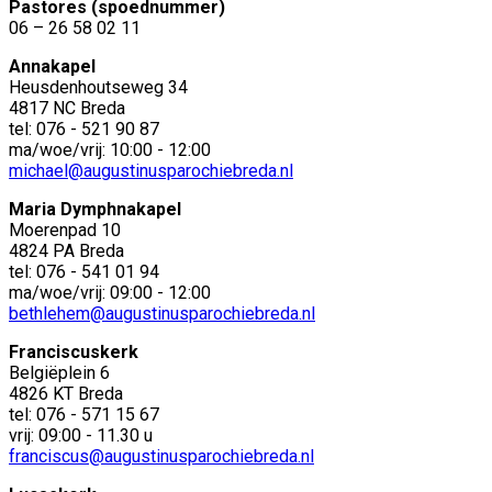
Pastores (spoednummer)
06 – 26 58 02 11
Annakapel
Heusdenhoutseweg 34
4817 NC Breda
tel: 076 - 521 90 87
ma/woe/vrij: 10:00 - 12:00
michael@augustinusparochiebreda.nl
Maria Dymphnakapel
Moerenpad 10
4824 PA Breda
tel: 076 - 541 01 94
ma/woe/vrij: 09:00 - 12:00
bethlehem@augustinusparochiebreda.nl
Franciscuskerk
Belgiëplein 6
4826 KT Breda
tel: 076 - 571 15 67
vrij: 09:00 - 11.30 u
franciscus@augustinusparochiebreda.nl