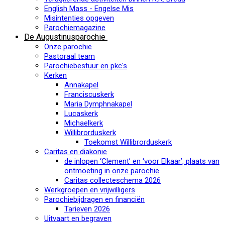
English Mass - Engelse Mis
Misintenties opgeven
Parochiemagazine
De Augustinusparochie
Onze parochie
Pastoraal team
Parochiebestuur en pkc's
Kerken
Annakapel
Franciscuskerk
Maria Dymphnakapel
Lucaskerk
Michaelkerk
Willibrorduskerk
Toekomst Willibrorduskerk
Caritas en diakonie
de inlopen ‘Clement’ en ‘voor Elkaar’, plaats van
ontmoeting in onze parochie
Caritas collecteschema 2026
Werkgroepen en vrijwilligers
Parochiebijdragen en financiën
Tarieven 2026
Uitvaart en begraven