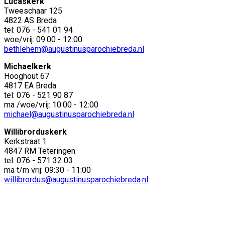
Lucaskerk
Tweeschaar 125
4822 AS Breda
tel: 076 - 541 01 94
woe/vrij: 09:00 - 12:00
bethlehem@augustinusparochiebreda.nl
Michaelkerk
Hooghout 67
4817 EA Breda
tel: 076 - 521 90 87
ma /woe/vrij: 10:00 - 12:00
michael@augustinusparochiebreda.nl
Willibrorduskerk
Kerkstraat 1
4847 RM Teteringen
tel: 076 - 571 32 03
ma t/m vrij: 09:30 - 11:00
willibrordus@augustinusparochiebreda.nl