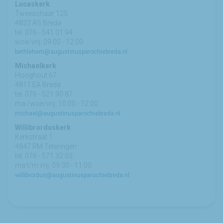
Lucaskerk
Tweeschaar 125
4822 AS Breda
tel: 076 - 541 01 94
woe/vrij: 09:00 - 12:00
bethlehem@augustinusparochiebreda.nl
Michaelkerk
Hooghout 67
4817 EA Breda
tel: 076 - 521 90 87
ma /woe/vrij: 10:00 - 12:00
michael@augustinusparochiebreda.nl
Willibrorduskerk
Kerkstraat 1
4847 RM Teteringen
tel: 076 - 571 32 03
ma t/m vrij: 09:30 - 11:00
willibrordus@augustinusparochiebreda.nl