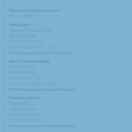
Pastores (spoednummer)
06 – 26 58 02 11
Annakapel
Heusdenhoutseweg 34
4817 NC Breda
tel: 076 - 521 90 87
ma/woe/vrij: 10:00 - 12:00
michael@augustinusparochiebreda.nl
Maria Dymphnakapel
Moerenpad 10
4824 PA Breda
tel: 076 - 541 01 94
ma/woe/vrij: 09:00 - 12:00
bethlehem@augustinusparochiebreda.nl
Franciscuskerk
Belgiëplein 6
4826 KT Breda
tel: 076 - 571 15 67
vrij: 09:00 - 11.30 u
franciscus@augustinusparochiebreda.nl