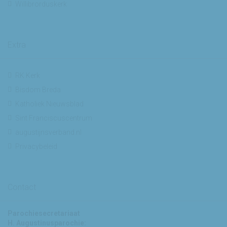
Willibrorduskerk
Extra
RK Kerk
Bisdom Breda
Katholiek Nieuwsblad
Sint Franciscuscentrum
augustijnsverband.nl
Privacybeleid
Contact
Parochiesecretariaat
H. Augustinusparochie: