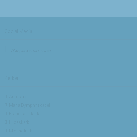
Social Media
/Augustinusparochie
Kerken
Annakapel
Maria Dymphnakapel
Franciscuskerk
Lucaskerk
Michaelkerk