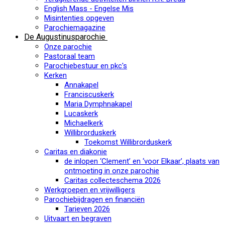
English Mass - Engelse Mis
Misintenties opgeven
Parochiemagazine
De Augustinusparochie
Onze parochie
Pastoraal team
Parochiebestuur en pkc's
Kerken
Annakapel
Franciscuskerk
Maria Dymphnakapel
Lucaskerk
Michaelkerk
Willibrorduskerk
Toekomst Willibrorduskerk
Caritas en diakonie
de inlopen ‘Clement’ en ‘voor Elkaar’, plaats van
ontmoeting in onze parochie
Caritas collecteschema 2026
Werkgroepen en vrijwilligers
Parochiebijdragen en financiën
Tarieven 2026
Uitvaart en begraven