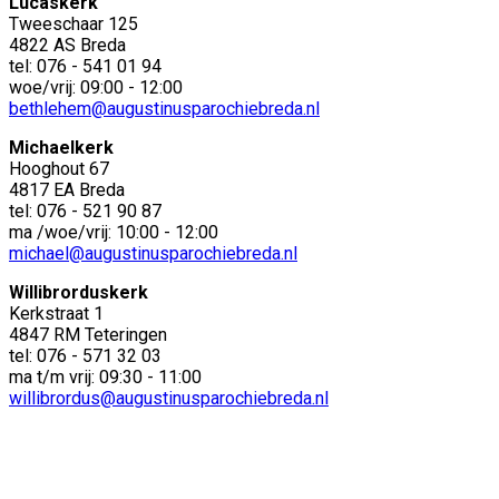
Lucaskerk
Tweeschaar 125
4822 AS Breda
tel: 076 - 541 01 94
woe/vrij: 09:00 - 12:00
bethlehem@augustinusparochiebreda.nl
Michaelkerk
Hooghout 67
4817 EA Breda
tel: 076 - 521 90 87
ma /woe/vrij: 10:00 - 12:00
michael@augustinusparochiebreda.nl
Willibrorduskerk
Kerkstraat 1
4847 RM Teteringen
tel: 076 - 571 32 03
ma t/m vrij: 09:30 - 11:00
willibrordus@augustinusparochiebreda.nl