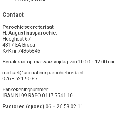
Contact
Parochiesecretariaat
H. Augustinusparochie:
Hooghout 67
4817 EA Breda
KvK nr 74865846
Bereikbaar op ma-woe-vrijdag van 10.00 - 12.00 uur.
michael@augustinusparochiebreda.nl
076 - 521 90 87
Bankekeningnummer:
IBAN NL09 RABO 0117 7541 10
Pastores (spoed)
06 – 26 58 02 11