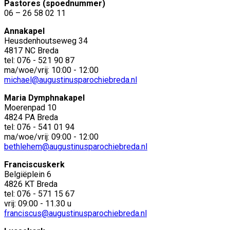
Pastores (spoednummer)
06 – 26 58 02 11
Annakapel
Heusdenhoutseweg 34
4817 NC Breda
tel: 076 - 521 90 87
ma/woe/vrij: 10:00 - 12:00
michael@augustinusparochiebreda.nl
Maria Dymphnakapel
Moerenpad 10
4824 PA Breda
tel: 076 - 541 01 94
ma/woe/vrij: 09:00 - 12:00
bethlehem@augustinusparochiebreda.nl
Franciscuskerk
Belgiëplein 6
4826 KT Breda
tel: 076 - 571 15 67
vrij: 09:00 - 11.30 u
franciscus@augustinusparochiebreda.nl