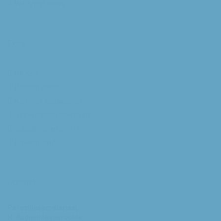
Willibrorduskerk
Extra
RK Kerk
Bisdom Breda
Katholiek Nieuwsblad
Sint Franciscuscentrum
augustijnsverband.nl
Privacybeleid
Contact
Parochiesecretariaat
H. Augustinusparochie: