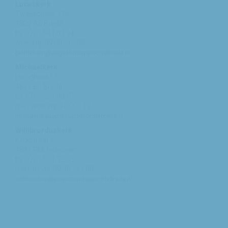
Lucaskerk
Tweeschaar 125
4822 AS Breda
tel: 076 - 541 01 94
woe/vrij: 09:00 - 12:00
bethlehem@augustinusparochiebreda.nl
Michaelkerk
Hooghout 67
4817 EA Breda
tel: 076 - 521 90 87
ma /woe/vrij: 10:00 - 12:00
michael@augustinusparochiebreda.nl
Willibrorduskerk
Kerkstraat 1
4847 RM Teteringen
tel: 076 - 571 32 03
ma t/m vrij: 09:30 - 11:00
willibrordus@augustinusparochiebreda.nl