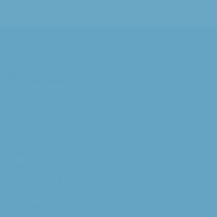
Social Media
/Augustinusparochie
Kerken
Annakapel
Maria Dymphnakapel
Franciscuskerk
Lucaskerk
Michaelkerk