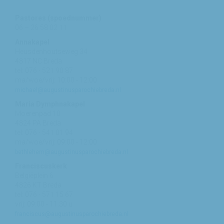
Pastores (spoednummer)
06 – 26 58 02 11
Annakapel
Heusdenhoutseweg 34
4817 NC Breda
tel: 076 - 521 90 87
ma/woe/vrij: 10:00 - 12:00
michael@augustinusparochiebreda.nl
Maria Dymphnakapel
Moerenpad 10
4824 PA Breda
tel: 076 - 541 01 94
ma/woe/vrij: 09:00 - 12:00
bethlehem@augustinusparochiebreda.nl
Franciscuskerk
Belgiëplein 6
4826 KT Breda
tel: 076 - 571 15 67
vrij: 09:00 - 11.30 u
franciscus@augustinusparochiebreda.nl