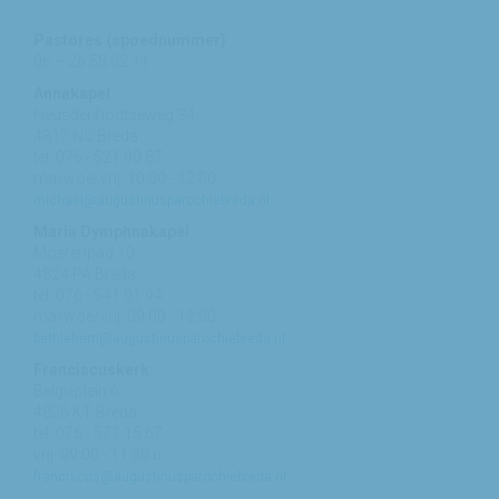
Pastores (spoednummer)
06 – 26 58 02 11
Annakapel
Heusdenhoutseweg 34
4817 NC Breda
tel: 076 - 521 90 87
ma/woe/vrij: 10:00 - 12:00
michael@augustinusparochiebreda.nl
Maria Dymphnakapel
Moerenpad 10
4824 PA Breda
tel: 076 - 541 01 94
ma/woe/vrij: 09:00 - 12:00
bethlehem@augustinusparochiebreda.nl
Franciscuskerk
Belgiëplein 6
4826 KT Breda
tel: 076 - 571 15 67
vrij: 09:00 - 11.30 u
franciscus@augustinusparochiebreda.nl