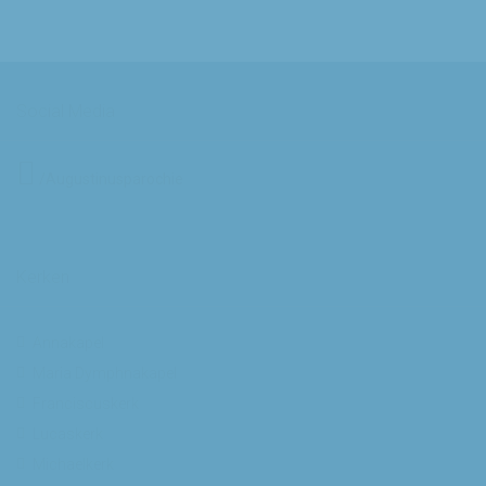
Social Media
/Augustinusparochie
Kerken
Annakapel
Maria Dymphnakapel
Franciscuskerk
Lucaskerk
Michaelkerk