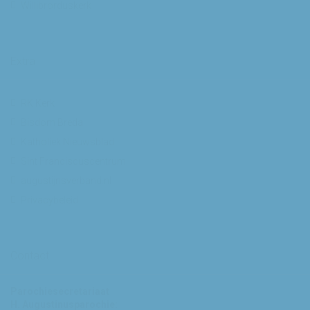
Willibrorduskerk
Extra
RK Kerk
Bisdom Breda
Katholiek Nieuwsblad
Sint Franciscuscentrum
augustijnsverband.nl
Privacybeleid
Contact
Parochiesecretariaat
H. Augustinusparochie: