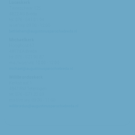
Lucaskerk
Tweeschaar 125
4822 AS Breda
tel: 076 - 541 01 94
woe/vrij: 09:00 - 12:00
bethlehem@augustinusparochiebreda.nl
Michaelkerk
Hooghout 67
4817 EA Breda
tel: 076 - 521 90 87
ma /woe/vrij: 10:00 - 12:00
michael@augustinusparochiebreda.nl
Willibrorduskerk
Kerkstraat 1
4847 RM Teteringen
tel: 076 - 571 32 03
ma t/m vrij: 09:30 - 11:00
willibrordus@augustinusparochiebreda.nl