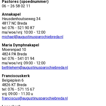
Pastores (spoednummer)
06 – 26 58 02 11
Annakapel
Heusdenhoutseweg 34
4817 NC Breda
tel: 076 - 521 90 87
ma/woe/vrij: 10:00 - 12:00
michael@augustinusparochiebreda.nl
Maria Dymphnakapel
Moerenpad 10
4824 PA Breda
tel: 076 - 541 01 94
ma/woe/vrij: 09:00 - 12:00
bethlehem@augustinusparochiebreda.nl
Franciscuskerk
Belgiëplein 6
4826 KT Breda
tel: 076 - 571 15 67
vrij: 09:00 - 11.30 u
franciscus@augustinusparochiebreda.nl