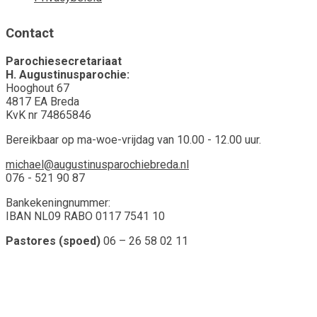
Contact
Parochiesecretariaat
H. Augustinusparochie:
Hooghout 67
4817 EA Breda
KvK nr 74865846
Bereikbaar op ma-woe-vrijdag van 10.00 - 12.00 uur.
michael@augustinusparochiebreda.nl
076 - 521 90 87
Bankekeningnummer:
IBAN NL09 RABO 0117 7541 10
Pastores (spoed)
06 – 26 58 02 11