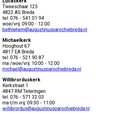
Lucaskerk
Tweeschaar 125
4822 AS Breda
tel: 076 - 541 01 94
woe/vrij: 09:00 - 12:00
bethlehem@augustinusparochiebreda.nl
Michaelkerk
Hooghout 67
4817 EA Breda
tel: 076 - 521 90 87
ma /woe/vrij: 10:00 - 12:00
michael@augustinusparochiebreda.nl
Willibrorduskerk
Kerkstraat 1
4847 RM Teteringen
tel: 076 - 571 32 03
ma t/m vrij: 09:30 - 11:00
willibrordus@augustinusparochiebreda.nl