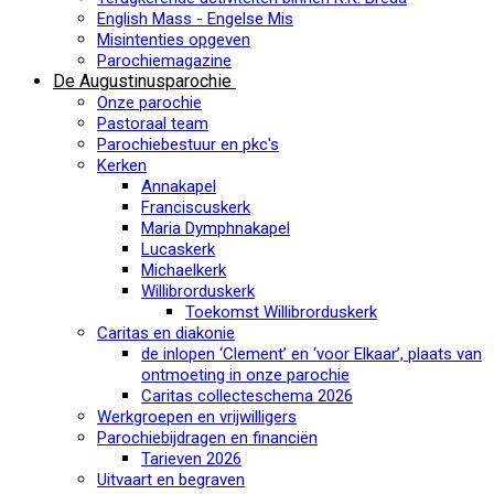
English Mass - Engelse Mis
Misintenties opgeven
Parochiemagazine
De Augustinusparochie
Onze parochie
Pastoraal team
Parochiebestuur en pkc's
Kerken
Annakapel
Franciscuskerk
Maria Dymphnakapel
Lucaskerk
Michaelkerk
Willibrorduskerk
Toekomst Willibrorduskerk
Caritas en diakonie
de inlopen ‘Clement’ en ‘voor Elkaar’, plaats van
ontmoeting in onze parochie
Caritas collecteschema 2026
Werkgroepen en vrijwilligers
Parochiebijdragen en financiën
Tarieven 2026
Uitvaart en begraven