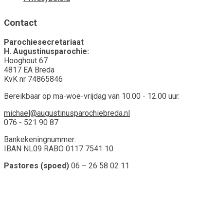
Contact
Parochiesecretariaat
H. Augustinusparochie:
Hooghout 67
4817 EA Breda
KvK nr 74865846
Bereikbaar op ma-woe-vrijdag van 10.00 - 12.00 uur.
michael@augustinusparochiebreda.nl
076 - 521 90 87
Bankekeningnummer:
IBAN NL09 RABO 0117 7541 10
Pastores (spoed)
06 – 26 58 02 11