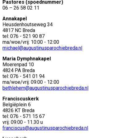
Pastores (spoednummer)
06 – 26 58 02 11
Annakapel
Heusdenhoutseweg 34
4817 NC Breda
tel: 076 - 521 90 87
ma/woe/vrij: 10:00 - 12:00
michael@augustinusparochiebreda.nl
Maria Dymphnakapel
Moerenpad 10
4824 PA Breda
tel: 076 - 541 01 94
ma/woe/vrij: 09:00 - 12:00
bethlehem@augustinusparochiebreda.nl
Franciscuskerk
Belgiëplein 6
4826 KT Breda
tel: 076 - 571 15 67
vrij: 09:00 - 11.30 u
franciscus@augustinusparochiebreda.nl