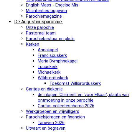
English Mass - Engelse Mis
Misintenties opgeven
Parochiemagazine
De Augustinusparochie
Onze parochie
Pastoraal team
Parochiebestuur en pkc's
Kerken
Annakapel
Franciscuskerk
Maria Dymphnakapel
Lucaskerk
Michaelkerk
Willibrorduskerk
Toekomst Willibrorduskerk
Caritas en diakonie
de inlopen ‘Clement’ en ‘voor Elkaar’, plaats van
ontmoeting in onze parochie
Caritas collecteschema 2026
Werkgroepen en vrijwilligers
Parochiebijdragen en financiën
Tarieven 2026
Uitvaart en begraven