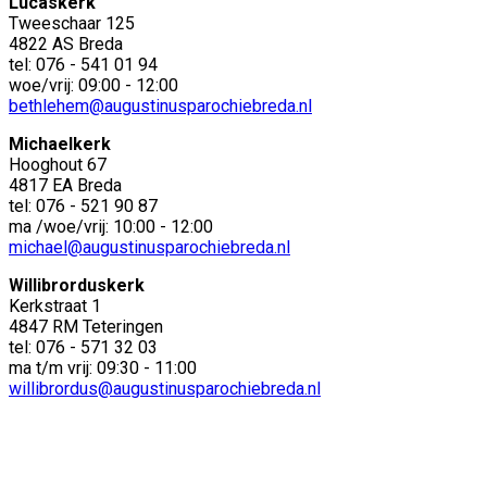
Lucaskerk
Tweeschaar 125
4822 AS Breda
tel: 076 - 541 01 94
woe/vrij: 09:00 - 12:00
bethlehem@augustinusparochiebreda.nl
Michaelkerk
Hooghout 67
4817 EA Breda
tel: 076 - 521 90 87
ma /woe/vrij: 10:00 - 12:00
michael@augustinusparochiebreda.nl
Willibrorduskerk
Kerkstraat 1
4847 RM Teteringen
tel: 076 - 571 32 03
ma t/m vrij: 09:30 - 11:00
willibrordus@augustinusparochiebreda.nl