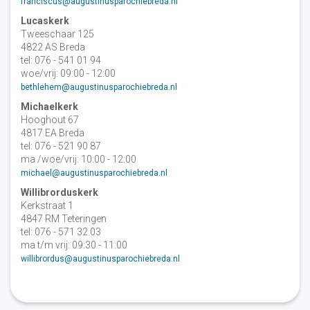
franciscus@augustinusparochiebreda.nl
Lucaskerk
Tweeschaar 125
4822 AS Breda
tel: 076 - 541 01 94
woe/vrij: 09:00 - 12:00
bethlehem@augustinusparochiebreda.nl
Michaelkerk
Hooghout 67
4817 EA Breda
tel: 076 - 521 90 87
ma /woe/vrij: 10:00 - 12:00
michael@augustinusparochiebreda.nl
Willibrorduskerk
Kerkstraat 1
4847 RM Teteringen
tel: 076 - 571 32 03
ma t/m vrij: 09:30 - 11:00
willibrordus@augustinusparochiebreda.nl