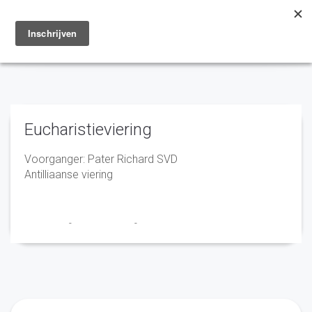
Toggle
navigation
Eucharistieviering
Voorganger: Pater Richard SVD
Antilliaanse viering
Franciscus
-
11 maart 2025
-
No Comments