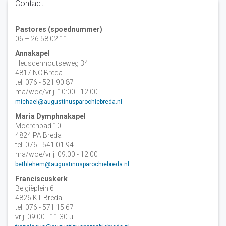
Contact
Pastores (spoednummer)
06 – 26 58 02 11
Annakapel
Heusdenhoutseweg 34
4817 NC Breda
tel: 076 - 521 90 87
ma/woe/vrij: 10:00 - 12:00
michael@augustinusparochiebreda.nl
Maria Dymphnakapel
Moerenpad 10
4824 PA Breda
tel: 076 - 541 01 94
ma/woe/vrij: 09:00 - 12:00
bethlehem@augustinusparochiebreda.nl
Franciscuskerk
Belgiëplein 6
4826 KT Breda
tel: 076 - 571 15 67
vrij: 09:00 - 11.30 u