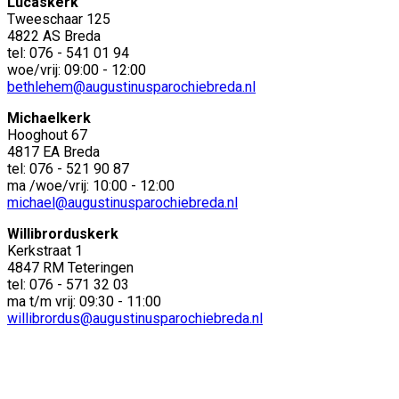
Lucaskerk
Tweeschaar 125
4822 AS Breda
tel: 076 - 541 01 94
woe/vrij: 09:00 - 12:00
bethlehem@augustinusparochiebreda.nl
Michaelkerk
Hooghout 67
4817 EA Breda
tel: 076 - 521 90 87
ma /woe/vrij: 10:00 - 12:00
michael@augustinusparochiebreda.nl
Willibrorduskerk
Kerkstraat 1
4847 RM Teteringen
tel: 076 - 571 32 03
ma t/m vrij: 09:30 - 11:00
willibrordus@augustinusparochiebreda.nl