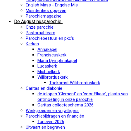
English Mass - Engelse Mis
Misintenties opgeven
Parochiemagazine
De Augustinusparochie
Onze parochie
Pastoraal team
Parochiebestuur en pkc's
Kerken
Annakapel
Franciscuskerk
Maria Dymphnakapel
Lucaskerk
Michaelkerk
Willibrorduskerk
Toekomst Willibrorduskerk
Caritas en diakonie
de inlopen ‘Clement’ en ‘voor Elkaar’, plaats van
ontmoeting in onze parochie
Caritas collecteschema 2026
Werkgroepen en vrijwilligers
Parochiebijdragen en financiën
Tarieven 2026
Uitvaart en begraven