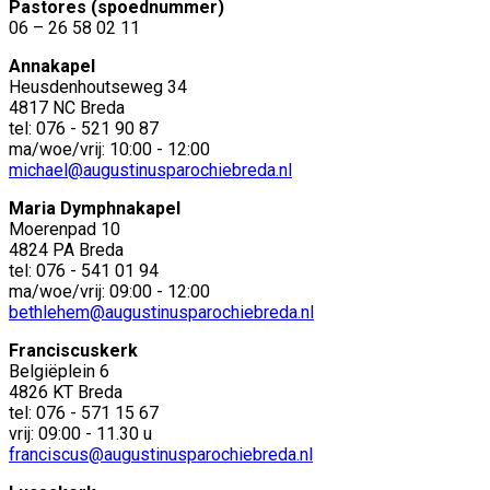
Pastores (spoednummer)
06 – 26 58 02 11
Annakapel
Heusdenhoutseweg 34
4817 NC Breda
tel: 076 - 521 90 87
ma/woe/vrij: 10:00 - 12:00
michael@augustinusparochiebreda.nl
Maria Dymphnakapel
Moerenpad 10
4824 PA Breda
tel: 076 - 541 01 94
ma/woe/vrij: 09:00 - 12:00
bethlehem@augustinusparochiebreda.nl
Franciscuskerk
Belgiëplein 6
4826 KT Breda
tel: 076 - 571 15 67
vrij: 09:00 - 11.30 u
franciscus@augustinusparochiebreda.nl