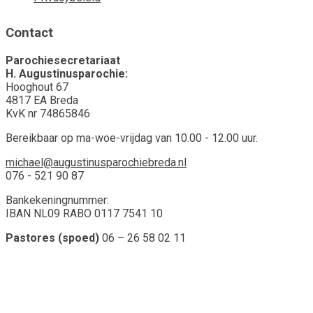
Contact
Parochiesecretariaat
H. Augustinusparochie:
Hooghout 67
4817 EA Breda
KvK nr 74865846
Bereikbaar op ma-woe-vrijdag van 10.00 - 12.00 uur.
michael@augustinusparochiebreda.nl
076 - 521 90 87
Bankekeningnummer:
IBAN NL09 RABO 0117 7541 10
Pastores (spoed)
06 – 26 58 02 11