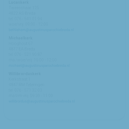
Lucaskerk
Tweeschaar 125
4822 AS Breda
tel: 076 - 541 01 94
woe/vrij: 09:00 - 12:00
bethlehem@augustinusparochiebreda.nl
Michaelkerk
Hooghout 67
4817 EA Breda
tel: 076 - 521 90 87
ma /woe/vrij: 10:00 - 12:00
michael@augustinusparochiebreda.nl
Willibrorduskerk
Kerkstraat 1
4847 RM Teteringen
tel: 076 - 571 32 03
ma t/m vrij: 09:30 - 11:00
willibrordus@augustinusparochiebreda.nl