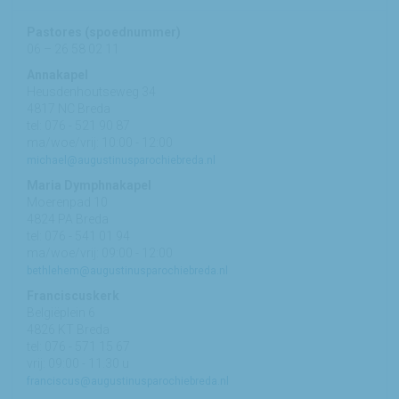
Pastores (spoednummer)
06 – 26 58 02 11
Annakapel
Heusdenhoutseweg 34
4817 NC Breda
tel: 076 - 521 90 87
ma/woe/vrij: 10:00 - 12:00
michael@augustinusparochiebreda.nl
Maria Dymphnakapel
Moerenpad 10
4824 PA Breda
tel: 076 - 541 01 94
ma/woe/vrij: 09:00 - 12:00
bethlehem@augustinusparochiebreda.nl
Franciscuskerk
Belgiëplein 6
4826 KT Breda
tel: 076 - 571 15 67
vrij: 09:00 - 11.30 u
franciscus@augustinusparochiebreda.nl