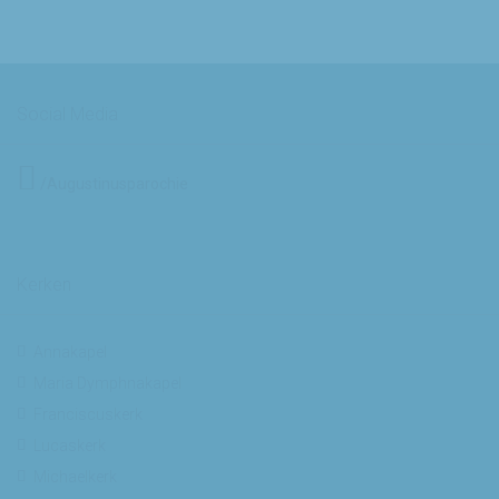
Social Media
/Augustinusparochie
Kerken
Annakapel
Maria Dymphnakapel
Franciscuskerk
Lucaskerk
Michaelkerk