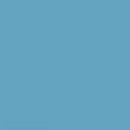
Willibrorduskerk
Extra
RK Kerk
Bisdom Breda
Katholiek Nieuwsblad
Sint Franciscuscentrum
augustijnsverband.nl
Privacybeleid
Contact
Parochiesecretariaat
H. Augustinusparochie: