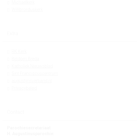
Michaelkerk
Willibrorduskerk
Extra
RK Kerk
Bisdom Breda
Katholiek Nieuwsblad
Sint Franciscuscentrum
augustijnsverband.nl
Privacybeleid
Contact
Parochiesecretariaat
H. Augustinusparochie: