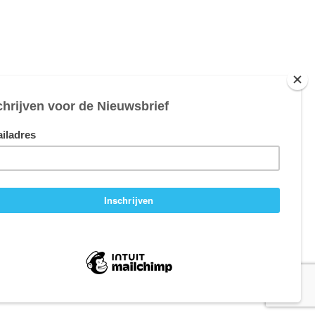
Website door:
Webheld.nl