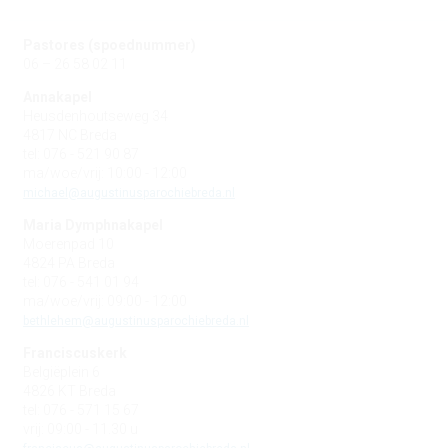
Pastores (spoednummer)
06 – 26 58 02 11
Annakapel
Heusdenhoutseweg 34
4817 NC Breda
tel: 076 - 521 90 87
ma/woe/vrij: 10:00 - 12:00
michael@augustinusparochiebreda.nl
Maria Dymphnakapel
Moerenpad 10
4824 PA Breda
tel: 076 - 541 01 94
ma/woe/vrij: 09:00 - 12:00
bethlehem@augustinusparochiebreda.nl
Franciscuskerk
Belgiëplein 6
4826 KT Breda
tel: 076 - 571 15 67
vrij: 09:00 - 11.30 u