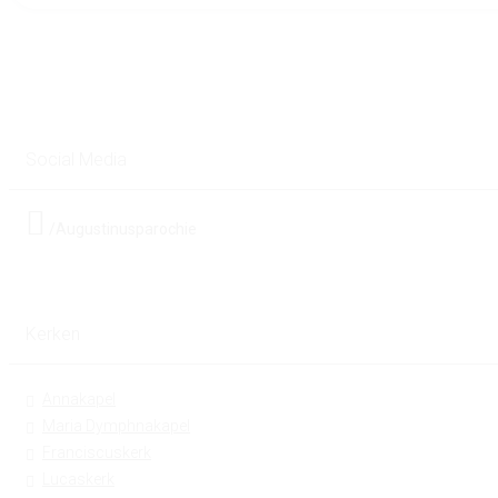
Social Media
/Augustinusparochie
Kerken
Annakapel
Maria Dymphnakapel
Franciscuskerk
Lucaskerk