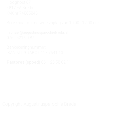
Hooghout 67
4817 EA Breda
KvK nr 74865846
Bereikbaar op ma-woe-vrijdag van 10.00 - 12.00 uur.
michael@augustinusparochiebreda.nl
076 - 521 90 87
Bankekeningnummer:
IBAN NL09 RABO 0117 7541 10
Pastores (spoed)
06 – 26 58 02 11
Copyright: Augustinusparochie Breda