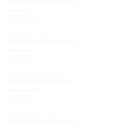
franciscus@augustinusparochiebreda.nl
Lucaskerk
Tweeschaar 125
4822 AS Breda
tel: 076 - 541 01 94
woe/vrij: 09:00 - 12:00
bethlehem@augustinusparochiebreda.nl
Michaelkerk
Hooghout 67
4817 EA Breda
tel: 076 - 521 90 87
ma /woe/vrij: 10:00 - 12:00
michael@augustinusparochiebreda.nl
Willibrorduskerk
Kerkstraat 1
4847 RM Teteringen
tel: 076 - 571 32 03
ma t/m vrij: 09:30 - 11:00
willibrordus@augustinusparochiebreda.nl