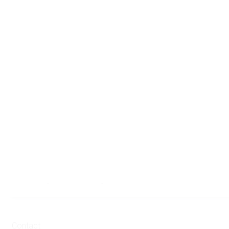
Franciscus
-
18 februari 2025
-
No Comments
Contact