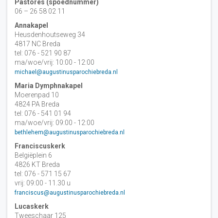
Pastores (spoednummer)
06 – 26 58 02 11
Annakapel
Heusdenhoutseweg 34
4817 NC Breda
tel: 076 - 521 90 87
ma/woe/vrij: 10:00 - 12:00
michael@augustinusparochiebreda.nl
Maria Dymphnakapel
Moerenpad 10
4824 PA Breda
tel: 076 - 541 01 94
ma/woe/vrij: 09:00 - 12:00
bethlehem@augustinusparochiebreda.nl
Franciscuskerk
Belgiëplein 6
4826 KT Breda
tel: 076 - 571 15 67
vrij: 09:00 - 11.30 u
franciscus@augustinusparochiebreda.nl
Lucaskerk
Tweeschaar 125