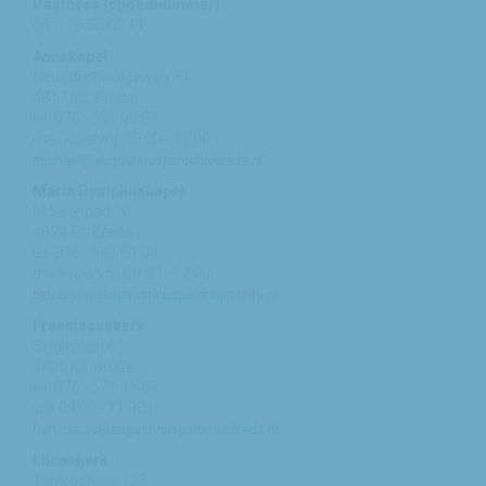
Pastores (spoednummer)
06 – 26 58 02 11
Annakapel
Heusdenhoutseweg 34
4817 NC Breda
tel: 076 - 521 90 87
ma/woe/vrij: 10:00 - 12:00
michael@augustinusparochiebreda.nl
Maria Dymphnakapel
Moerenpad 10
4824 PA Breda
tel: 076 - 541 01 94
ma/woe/vrij: 09:00 - 12:00
bethlehem@augustinusparochiebreda.nl
Franciscuskerk
Belgiëplein 6
4826 KT Breda
tel: 076 - 571 15 67
vrij: 09:00 - 11.30 u
franciscus@augustinusparochiebreda.nl
Lucaskerk
Tweeschaar 125