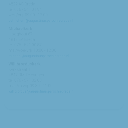
4822 AS Breda
tel: 076 - 541 01 94
woe/vrij: 09:00 - 12:00
bethlehem@augustinusparochiebreda.nl
Michaelkerk
Hooghout 67
4817 EA Breda
tel: 076 - 521 90 87
ma /woe/vrij: 10:00 - 12:00
michael@augustinusparochiebreda.nl
Willibrorduskerk
Kerkstraat 1
4847 RM Teteringen
tel: 076 - 571 32 03
ma t/m vrij: 09:30 - 11:00
willibrordus@augustinusparochiebreda.nl