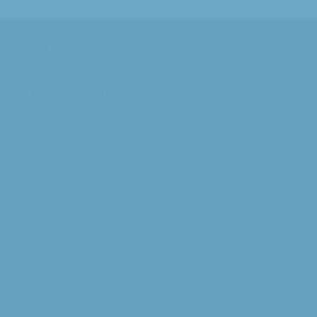
Social Media
/Augustinusparochie
Kerken
Annakapel
Maria Dymphnakapel
Franciscuskerk
Lucaskerk
Michaelkerk
Willibrorduskerk