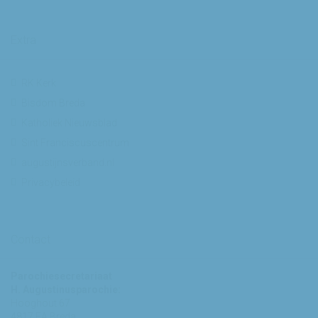
Extra
RK Kerk
Bisdom Breda
Katholiek Nieuwsblad
Sint Franciscuscentrum
augustijnsverband.nl
Privacybeleid
Contact
Parochiesecretariaat
H. Augustinusparochie:
Hooghout 67
4817 EA Breda