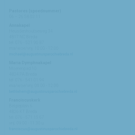
Pastores (spoednummer)
06 – 26 58 02 11
Annakapel
Heusdenhoutseweg 34
4817 NC Breda
tel: 076 - 521 90 87
ma/woe/vrij: 10:00 - 12:00
michael@augustinusparochiebreda.nl
Maria Dymphnakapel
Moerenpad 10
4824 PA Breda
tel: 076 - 541 01 94
ma/woe/vrij: 09:00 - 12:00
bethlehem@augustinusparochiebreda.nl
Franciscuskerk
Belgiëplein 6
4826 KT Breda
tel: 076 - 571 15 67
vrij: 09:00 - 11.30 u
franciscus@augustinusparochiebreda.nl