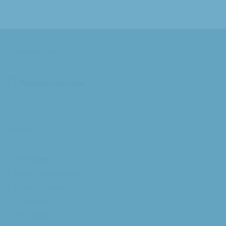
Social Media
/Augustinusparochie
Kerken
Annakapel
Maria Dymphnakapel
Franciscuskerk
Lucaskerk
Michaelkerk