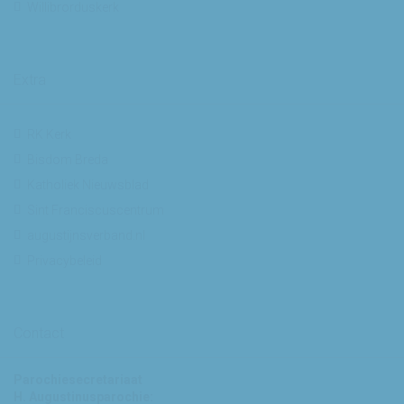
Willibrorduskerk
Extra
RK Kerk
Bisdom Breda
Katholiek Nieuwsblad
Sint Franciscuscentrum
augustijnsverband.nl
Privacybeleid
Contact
Parochiesecretariaat
H. Augustinusparochie: