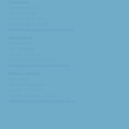
Lucaskerk
Tweeschaar 125
4822 AS Breda
tel: 076 - 541 01 94
woe/vrij: 09:00 - 12:00
bethlehem@augustinusparochiebreda.nl
Michaelkerk
Hooghout 67
4817 EA Breda
tel: 076 - 521 90 87
ma /woe/vrij: 10:00 - 12:00
michael@augustinusparochiebreda.nl
Willibrorduskerk
Kerkstraat 1
4847 RM Teteringen
tel: 076 - 571 32 03
ma t/m vrij: 09:30 - 11:00
willibrordus@augustinusparochiebreda.nl