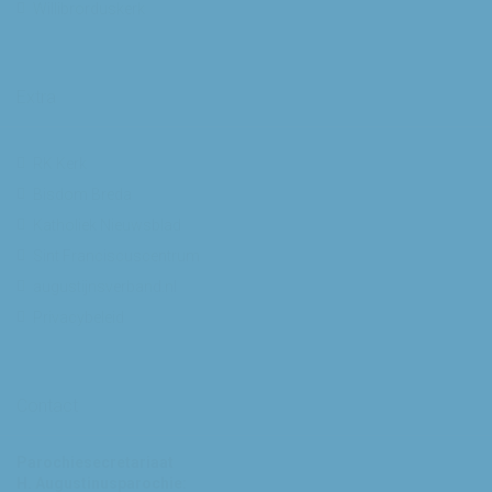
Willibrorduskerk
Extra
RK Kerk
Bisdom Breda
Katholiek Nieuwsblad
Sint Franciscuscentrum
augustijnsverband.nl
Privacybeleid
Contact
Parochiesecretariaat
H. Augustinusparochie: