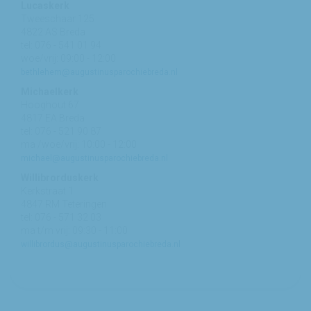
Lucaskerk
Tweeschaar 125
4822 AS Breda
tel: 076 - 541 01 94
woe/vrij: 09:00 - 12:00
bethlehem@augustinusparochiebreda.nl
Michaelkerk
Hooghout 67
4817 EA Breda
tel: 076 - 521 90 87
ma /woe/vrij: 10:00 - 12:00
michael@augustinusparochiebreda.nl
Willibrorduskerk
Kerkstraat 1
4847 RM Teteringen
tel: 076 - 571 32 03
ma t/m vrij: 09:30 - 11:00
willibrordus@augustinusparochiebreda.nl