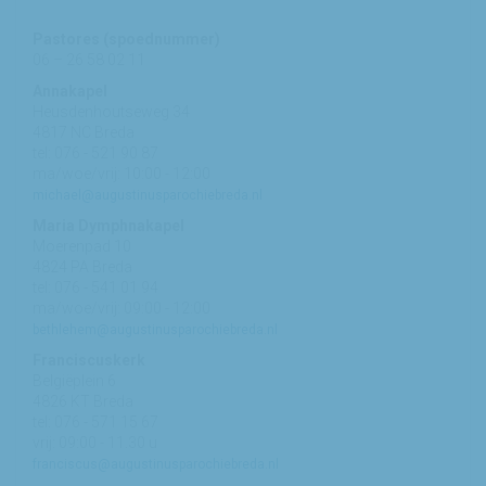
Pastores (spoednummer)
06 – 26 58 02 11
Annakapel
Heusdenhoutseweg 34
4817 NC Breda
tel: 076 - 521 90 87
ma/woe/vrij: 10:00 - 12:00
michael@augustinusparochiebreda.nl
Maria Dymphnakapel
Moerenpad 10
4824 PA Breda
tel: 076 - 541 01 94
ma/woe/vrij: 09:00 - 12:00
bethlehem@augustinusparochiebreda.nl
Franciscuskerk
Belgiëplein 6
4826 KT Breda
tel: 076 - 571 15 67
vrij: 09:00 - 11.30 u
franciscus@augustinusparochiebreda.nl