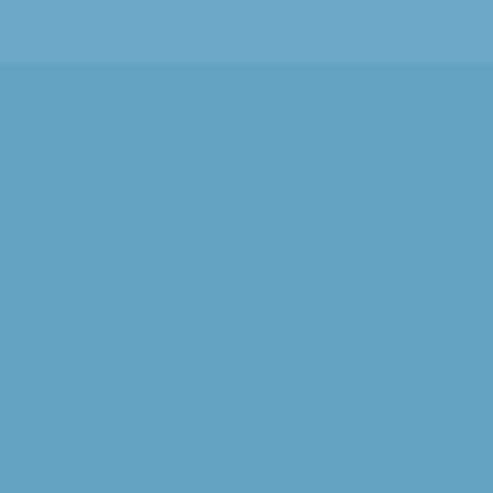
Social Media
/Augustinusparochie
Kerken
Annakapel
Maria Dymphnakapel
Franciscuskerk
Lucaskerk
Michaelkerk