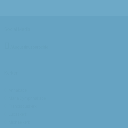
Social Media
/Augustinusparochie
Kerken
Annakapel
Maria Dymphnakapel
Franciscuskerk
Lucaskerk
Michaelkerk