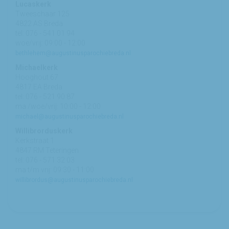
Lucaskerk
Tweeschaar 125
4822 AS Breda
tel: 076 - 541 01 94
woe/vrij: 09:00 - 12:00
bethlehem@augustinusparochiebreda.nl
Michaelkerk
Hooghout 67
4817 EA Breda
tel: 076 - 521 90 87
ma /woe/vrij: 10:00 - 12:00
michael@augustinusparochiebreda.nl
Willibrorduskerk
Kerkstraat 1
4847 RM Teteringen
tel: 076 - 571 32 03
ma t/m vrij: 09:30 - 11:00
willibrordus@augustinusparochiebreda.nl