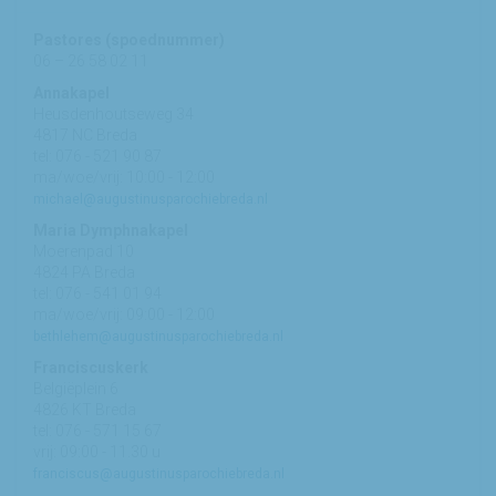
Pastores (spoednummer)
06 – 26 58 02 11
Annakapel
Heusdenhoutseweg 34
4817 NC Breda
tel: 076 - 521 90 87
ma/woe/vrij: 10:00 - 12:00
michael@augustinusparochiebreda.nl
Maria Dymphnakapel
Moerenpad 10
4824 PA Breda
tel: 076 - 541 01 94
ma/woe/vrij: 09:00 - 12:00
bethlehem@augustinusparochiebreda.nl
Franciscuskerk
Belgiëplein 6
4826 KT Breda
tel: 076 - 571 15 67
vrij: 09:00 - 11.30 u
franciscus@augustinusparochiebreda.nl