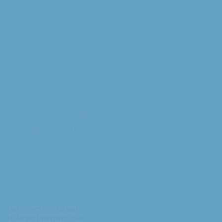
Willibrorduskerk
Extra
RK Kerk
Bisdom Breda
Katholiek Nieuwsblad
Sint Franciscuscentrum
augustijnsverband.nl
Privacybeleid
Contact
Parochiesecretariaat
H. Augustinusparochie: