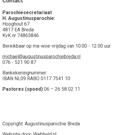
Contact
Parochiesecretariaat
H. Augustinusparochie:
Hooghout 67
4817 EA Breda
KvK nr 74865846
Bereikbaar op ma-woe-vrijdag van 10.00 - 12.00 uur.
michael@augustinusparochiebreda.nl
076 - 521 90 87
Bankekeningnummer:
IBAN NL09 RABO 0117 7541 10
Pastores (spoed)
06 – 26 58 02 11
Copyright: Augustinusparochie Breda
Website door:
Webheld.nl