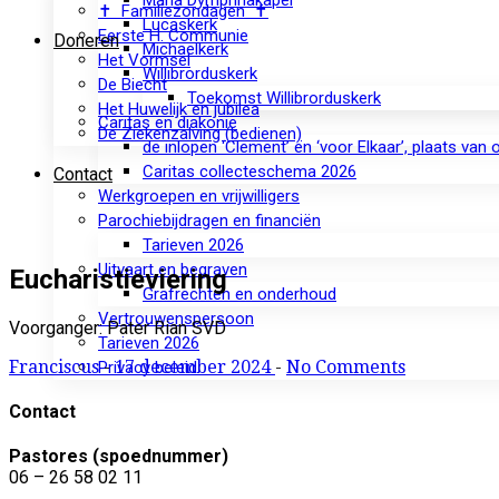
Maria Dymphnakapel
✝ Familiezondagen ✝
Lucaskerk
Eerste H. Communie
Doneren
Michaelkerk
Het Vormsel
Willibrorduskerk
De Biecht
Toekomst Willibrorduskerk
Het Huwelijk en jubilea
Caritas en diakonie
De Ziekenzalving (bedienen)
de inlopen ‘Clement’ en ‘voor Elkaar’, plaats van
Caritas collecteschema 2026
Contact
Werkgroepen en vrijwilligers
Parochiebijdragen en financiën
Tarieven 2026
Uitvaart en begraven
Eucharistieviering
Grafrechten en onderhoud
Vertrouwenspersoon
Voorganger: Pater Rian SVD
Tarieven 2026
Franciscus
-
17 december 2024
-
No Comments
Privacy beleid
Contact
Pastores (spoednummer)
06 – 26 58 02 11