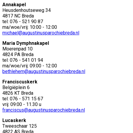
Annakapel
Heusdenhoutseweg 34
4817 NC Breda
tel: 076 - 521 90 87
ma/woe/vrij: 10:00 - 12:00
michael@augustinusparochiebreda.nl
Maria Dymphnakapel
Moerenpad 10
4824 PA Breda
tel: 076 - 541 01 94
ma/woe/vrij: 09:00 - 12:00
bethlehem@augustinusparochiebreda.nl
Franciscuskerk
Belgiëplein 6
4826 KT Breda
tel: 076 - 571 15 67
vrij: 09:00 - 11.30 u
franciscus@augustinusparochiebreda.nl
Lucaskerk
Tweeschaar 125
4822 AS Breda