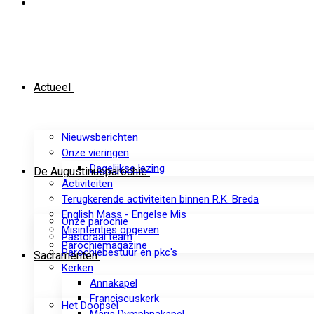
Actueel
Nieuwsberichten
Onze vieringen
Dagelijkse lezing
De Augustinusparochie
Activiteiten
Terugkerende activiteiten binnen R.K. Breda
English Mass - Engelse Mis
Onze parochie
Misintenties opgeven
Pastoraal team
Parochiemagazine
Parochiebestuur en pkc's
Sacramenten
Kerken
Annakapel
Franciscuskerk
Het Doopsel