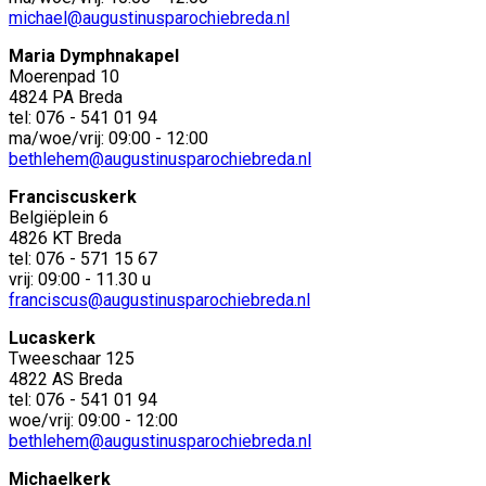
michael@augustinusparochiebreda.nl
Maria Dymphnakapel
Moerenpad 10
4824 PA Breda
tel: 076 - 541 01 94
ma/woe/vrij: 09:00 - 12:00
bethlehem@augustinusparochiebreda.nl
Franciscuskerk
Belgiëplein 6
4826 KT Breda
tel: 076 - 571 15 67
vrij: 09:00 - 11.30 u
franciscus@augustinusparochiebreda.nl
Lucaskerk
Tweeschaar 125
4822 AS Breda
tel: 076 - 541 01 94
woe/vrij: 09:00 - 12:00
bethlehem@augustinusparochiebreda.nl
Michaelkerk