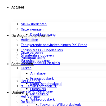
Actueel
Nieuwsberichten
Onze vieringen
Dagelijkse lezing
De Augustinusparochie
Activiteiten
Terugkerende activiteiten binnen R.K. Breda
English Mass - Engelse Mis
Onze parochie
Misintenties opgeven
Pastoraal team
Parochiemagazine
Parochiebestuur en pkc's
Sacramenten
Kerken
Annakapel
Franciscuskerk
Het Doopsel
Maria Dymphnakapel
✝ Familiezondagen ✝
Lucaskerk
Eerste H. Communie
Doneren
Michaelkerk
Het Vormsel
Willibrorduskerk
De Biecht
Toekomst Willibrorduskerk