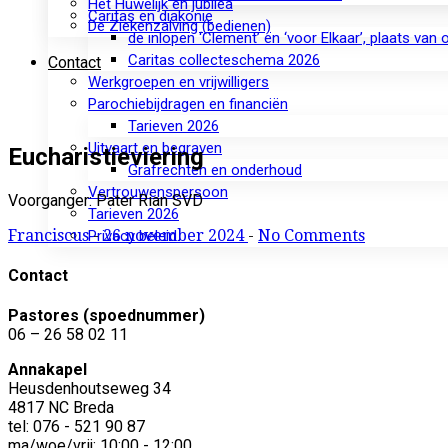
Het Huwelijk en jubilea
Caritas en diakonie
De Ziekenzalving (bedienen)
de inlopen ‘Clement’ en ‘voor Elkaar’, plaats van
Caritas collecteschema 2026
Contact
Werkgroepen en vrijwilligers
Parochiebijdragen en financiën
Tarieven 2026
Uitvaart en begraven
Eucharistieviering
Grafrechten en onderhoud
Vertrouwenspersoon
Voorganger: Pater Rian SVD
Tarieven 2026
Franciscus
-
26 november 2024
-
No Comments
Privacy beleid
Contact
Pastores (spoednummer)
06 – 26 58 02 11
Annakapel
Heusdenhoutseweg 34
4817 NC Breda
tel: 076 - 521 90 87
ma/woe/vrij: 10:00 - 12:00