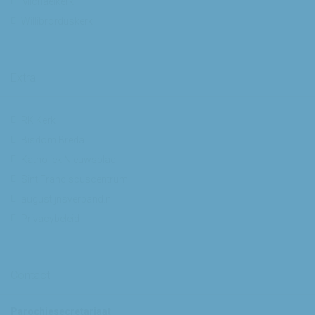
Michaelkerk
Willibrorduskerk
Extra
RK Kerk
Bisdom Breda
Katholiek Nieuwsblad
Sint Franciscuscentrum
augustijnsverband.nl
Privacybeleid
Contact
Parochiesecretariaat