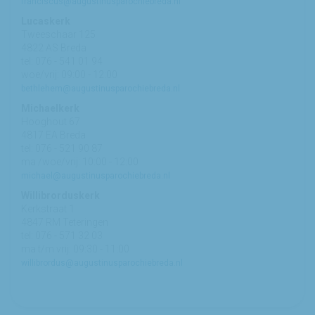
franciscus@augustinusparochiebreda.nl
Lucaskerk
Tweeschaar 125
4822 AS Breda
tel: 076 - 541 01 94
woe/vrij: 09:00 - 12:00
bethlehem@augustinusparochiebreda.nl
Michaelkerk
Hooghout 67
4817 EA Breda
tel: 076 - 521 90 87
ma /woe/vrij: 10:00 - 12:00
michael@augustinusparochiebreda.nl
Willibrorduskerk
Kerkstraat 1
4847 RM Teteringen
tel: 076 - 571 32 03
ma t/m vrij: 09:30 - 11:00
willibrordus@augustinusparochiebreda.nl