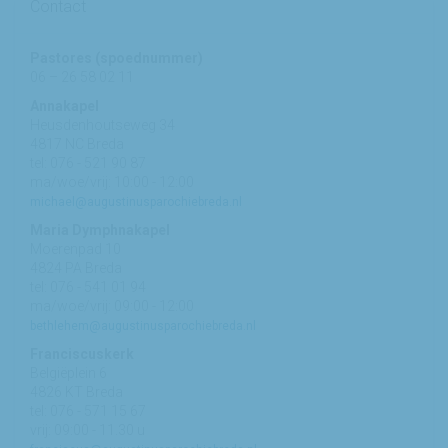
Contact
Pastores (spoednummer)
06 – 26 58 02 11
Annakapel
Heusdenhoutseweg 34
4817 NC Breda
tel: 076 - 521 90 87
ma/woe/vrij: 10:00 - 12:00
michael@augustinusparochiebreda.nl
Maria Dymphnakapel
Moerenpad 10
4824 PA Breda
tel: 076 - 541 01 94
ma/woe/vrij: 09:00 - 12:00
bethlehem@augustinusparochiebreda.nl
Franciscuskerk
Belgiëplein 6
4826 KT Breda
tel: 076 - 571 15 67
vrij: 09:00 - 11.30 u