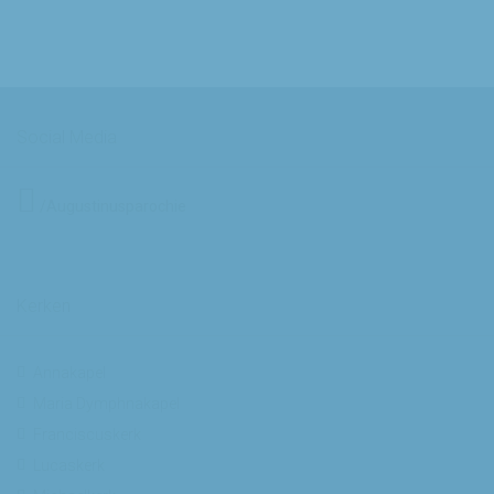
Social Media
/Augustinusparochie
Kerken
Annakapel
Maria Dymphnakapel
Franciscuskerk
Lucaskerk