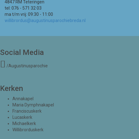
4847 RM Teteringen
tel: 076 - 571 32 03
ma t/m vrij: 09:30 - 11:00
willibrordus@augustinusparochiebreda.nl
Social Media
/Augustinusparochie
Kerken
Annakapel
Maria Dymphnakapel
Franciscuskerk
Lucaskerk
Michaelkerk
Willibrorduskerk