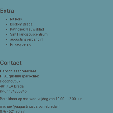
Extra
RK Kerk
Bisdom Breda
Katholiek Nieuwsblad
Sint Franciscuscentrum
augustijnsverband.nl
Privacybeleid
Contact
Parochiesecretariaat
H. Augustinusparochie:
Hooghout 67
4817 EA Breda
KvK nr 74865846
Bereikbaar op ma-woe-vrijdag van 10.00 - 12.00 uur.
michael@augustinusparochiebreda.nl
076 - 521 90 87