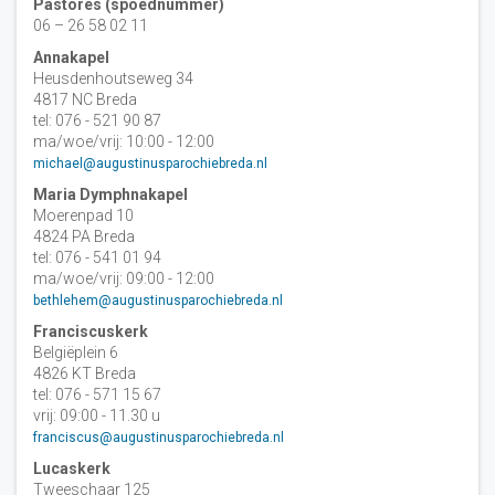
Pastores (spoednummer)
06 – 26 58 02 11
Annakapel
Heusdenhoutseweg 34
4817 NC Breda
tel: 076 - 521 90 87
ma/woe/vrij: 10:00 - 12:00
michael@augustinusparochiebreda.nl
Maria Dymphnakapel
Moerenpad 10
4824 PA Breda
tel: 076 - 541 01 94
ma/woe/vrij: 09:00 - 12:00
bethlehem@augustinusparochiebreda.nl
Franciscuskerk
Belgiëplein 6
4826 KT Breda
tel: 076 - 571 15 67
vrij: 09:00 - 11.30 u
franciscus@augustinusparochiebreda.nl
Lucaskerk
Tweeschaar 125