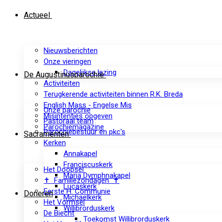
Actueel
Nieuwsberichten
Onze vieringen
Dagelijkse lezing
De Augustinusparochie
Activiteiten
Terugkerende activiteiten binnen R.K. Breda
English Mass - Engelse Mis
Onze parochie
Misintenties opgeven
Pastoraal team
Parochiemagazine
Parochiebestuur en pkc's
Sacramenten
Kerken
Annakapel
Franciscuskerk
Het Doopsel
Maria Dymphnakapel
✝ Familiezondagen ✝
Lucaskerk
Eerste H. Communie
Doneren
Michaelkerk
Het Vormsel
Willibrorduskerk
De Biecht
Toekomst Willibrorduskerk