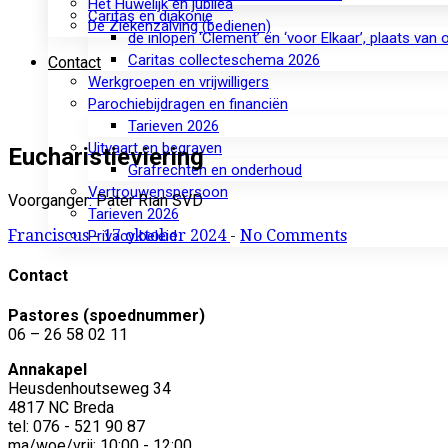
Het Huwelijk en jubilea
Caritas en diakonie
De Ziekenzalving (bedienen)
de inlopen ‘Clement’ en ‘voor Elkaar’, plaats van
Caritas collecteschema 2026
Contact
Werkgroepen en vrijwilligers
Parochiebijdragen en financiën
Tarieven 2026
Uitvaart en begraven
Eucharistieviering
Grafrechten en onderhoud
Vertrouwenspersoon
Voorganger: Pater Rian SVD
Tarieven 2026
Franciscus
-
17 oktober 2024
-
No Comments
Privacy beleid
Contact
Pastores (spoednummer)
06 – 26 58 02 11
Annakapel
Heusdenhoutseweg 34
4817 NC Breda
tel: 076 - 521 90 87
ma/woe/vrij: 10:00 - 12:00