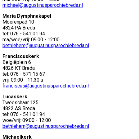
michael@augustinusparochiebreda.nl
Maria Dymphnakapel
Moerenpad 10
4824 PA Breda
tel: 076 - 541 01 94
ma/woe/vrij: 09:00 - 12:00
bethlehem@augustinusparochiebreda.nl
Franciscuskerk
Belgiëplein 6
4826 KT Breda
tel: 076 - 571 15 67
vrij: 09:00 - 11.30 u
franciscus@augustinusparochiebreda.nl
Lucaskerk
Tweeschaar 125
4822 AS Breda
tel: 076 - 541 01 94
woe/vrij: 09:00 - 12:00
bethlehem@augustinusparochiebreda.nl
Michaelkerk